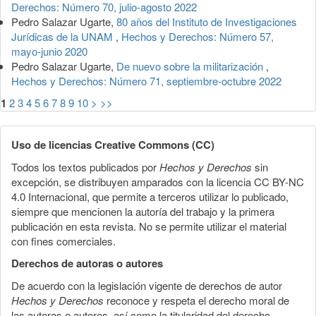
Derechos: Número 70, julio-agosto 2022
Pedro Salazar Ugarte,
80 años del Instituto de Investigaciones
Jurídicas de la UNAM
,
Hechos y Derechos: Número 57,
mayo-junio 2020
Pedro Salazar Ugarte,
De nuevo sobre la militarización
,
Hechos y Derechos: Número 71, septiembre-octubre 2022
1
2
3
4
5
6
7
8
9
10
>
>>
Uso de licencias Creative Commons (CC)
Todos los textos publicados por
Hechos y Derechos
sin
excepción, se distribuyen amparados con la licencia CC BY-NC
4.0 Internacional, que permite a terceros utilizar lo publicado,
siempre que mencionen la autoría del trabajo y la primera
publicación en esta revista. No se permite utilizar el material
con fines comerciales.
Derechos de autoras o autores
De acuerdo con la legislación vigente de derechos de autor
Hechos y Derechos
reconoce y respeta el derecho moral de
las autoras o autores, así como la titularidad del derecho