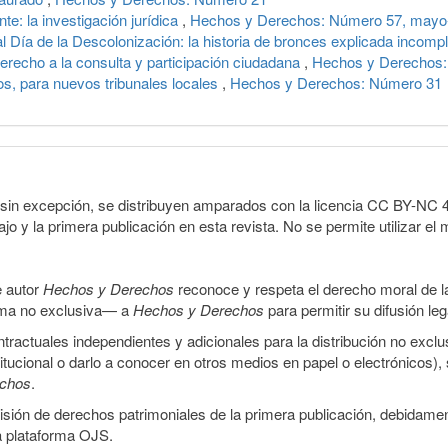
te: la investigación jurídica
,
Hechos y Derechos: Número 57, mayo-
al Día de la Descolonización: la historia de bronces explicada incom
erecho a la consulta y participación ciudadana
,
Hechos y Derechos
, para nuevos tribunales locales
,
Hechos y Derechos: Número 31
sin excepción, se distribuyen amparados con la licencia CC BY-NC 4.0 
o y la primera publicación en esta revista. No se permite utilizar el 
e autor
Hechos y Derechos
reconoce y respeta el derecho moral de las
orma no exclusiva— a
Hechos y Derechos
para permitir su difusión le
ractuales independientes y adicionales para la distribución no exclus
stitucional o darlo a conocer en otros medios en papel o electrónicos)
echos
.
smisión de derechos patrimoniales de la primera publicación, debidamen
a plataforma OJS.