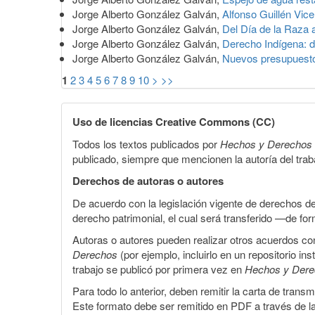
Jorge Alberto González Galván,
Alfonso Guillén Vicen
Jorge Alberto González Galván,
Del Día de la Raza 
Jorge Alberto González Galván,
Derecho Indígena: d
Jorge Alberto González Galván,
Nuevos presupuestos
1
2
3
4
5
6
7
8
9
10
>
>>
Uso de licencias Creative Commons (CC)
Todos los textos publicados por
Hechos y Derechos
publicado, siempre que mencionen la autoría del trabaj
Derechos de autoras o autores
De acuerdo con la legislación vigente de derechos d
derecho patrimonial, el cual será transferido —de f
Autoras o autores pueden realizar otros acuerdos cont
Derechos
(por ejemplo, incluirlo en un repositorio in
trabajo se publicó por primera vez en
Hechos y Der
Para todo lo anterior, deben remitir la carta de tran
Este formato debe ser remitido en PDF a través de l