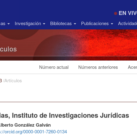
EN VI
icas
Investigación
Bibliotecas
Publicaciones
Activida
ículos
Número actual
Números anteriores
Acer
23
/
Artículos
as, Instituto de Investigaciones Jurídicas
lberto González Galván
s://orcid.org/0000-0001-7260-0134