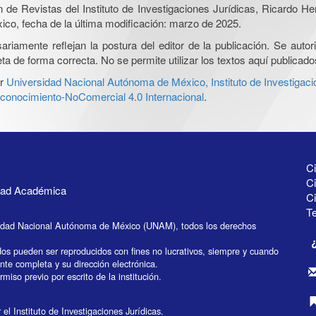
ón de Revistas del Instituto de Investigaciones Jurídicas, Ricardo 
xico, fecha de la última modificación: marzo de 2025.
iamente reflejan la postura del editor de la publicación. Se autoriz
a de forma correcta. No se permite utilizar los textos aquí publicad
r
Universidad Nacional Autónoma de México, Instituto de Investigaci
onocimiento-NoComercial 4.0 Internacional
.
Ci
Ci
idad Académica
C
Te
idad Nacional Autónoma de México (UNAM), todos los derechos
dos pueden ser reproducidos con fines no lucrativos, siempre y cuando
ente completa y su dirección electrónica.
miso previo por escrito de la institución.
el Instituto de Investigaciones Jurídicas.