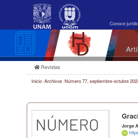
Navegación
principal
Contenido
principal
Conoce juríd
Barra
lateral
Art
Revistas
Inicio
/
Archivos
/
Número 77, septiembre-octubre 20
Graci
Jorge A
http