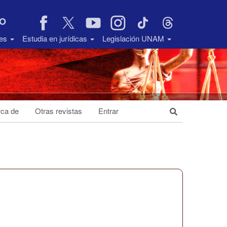
VO
des
Estudia en jurídicas
Legislación UNAM
ca de
Otras revistas
Entrar