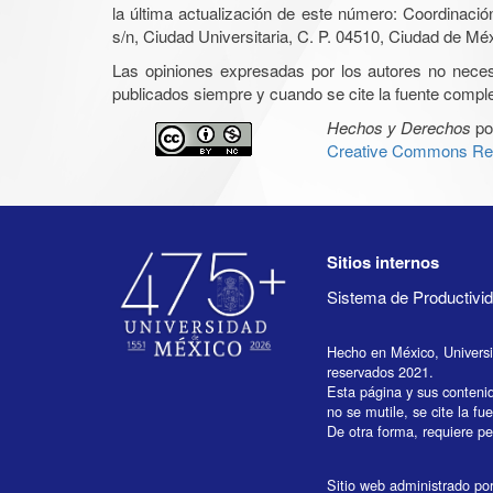
la última actualización de este número: Coordinaci
s/n, Ciudad Universitaria, C. P. 04510, Ciudad de Mé
Las opiniones expresadas por los autores no necesar
publicados siempre y cuando se cite la fuente complet
Hechos y Derechos
po
Creative Commons Rec
Sitios internos
Sistema de Productiv
Hecho en México, Univers
reservados 2021.
Esta página y sus conteni
no se mutile, se cite la fu
De otra forma, requiere per
Sitio web administrado por 