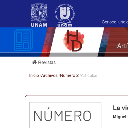
Navegación
principal
Contenido
principal
Conoce juríd
Barra
lateral
Art
Revistas
Inicio
/
Archivos
/
Número 2
/
Artículos
La v
Miguel