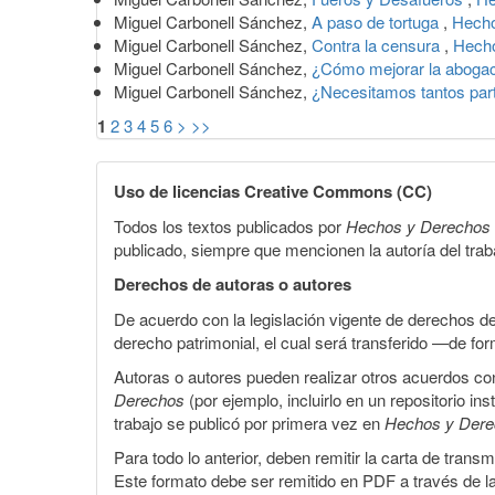
Miguel Carbonell Sánchez,
A paso de tortuga
,
Hecho
Miguel Carbonell Sánchez,
Contra la censura
,
Hecho
Miguel Carbonell Sánchez,
¿Cómo mejorar la aboga
Miguel Carbonell Sánchez,
¿Necesitamos tantos part
1
2
3
4
5
6
>
>>
Uso de licencias Creative Commons (CC)
Todos los textos publicados por
Hechos y Derechos
publicado, siempre que mencionen la autoría del trabaj
Derechos de autoras o autores
De acuerdo con la legislación vigente de derechos d
derecho patrimonial, el cual será transferido —de f
Autoras o autores pueden realizar otros acuerdos cont
Derechos
(por ejemplo, incluirlo en un repositorio in
trabajo se publicó por primera vez en
Hechos y Der
Para todo lo anterior, deben remitir la carta de tran
Este formato debe ser remitido en PDF a través de l