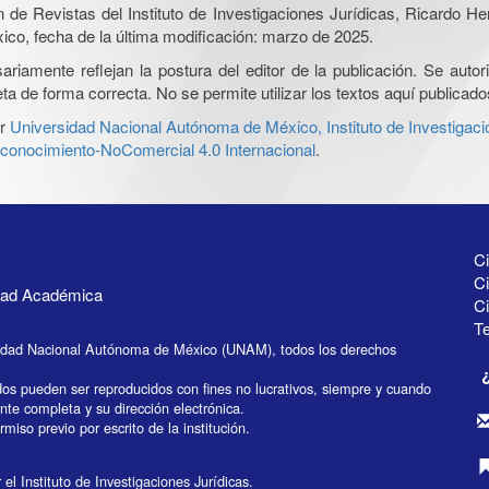
ón de Revistas del Instituto de Investigaciones Jurídicas, Ricardo 
xico, fecha de la última modificación: marzo de 2025.
iamente reflejan la postura del editor de la publicación. Se autoriz
a de forma correcta. No se permite utilizar los textos aquí publicad
r
Universidad Nacional Autónoma de México, Instituto de Investigaci
onocimiento-NoComercial 4.0 Internacional
.
Ci
Ci
idad Académica
C
Te
idad Nacional Autónoma de México (UNAM), todos los derechos
dos pueden ser reproducidos con fines no lucrativos, siempre y cuando
ente completa y su dirección electrónica.
miso previo por escrito de la institución.
el Instituto de Investigaciones Jurídicas.