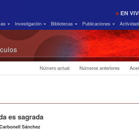
EN VI
icas
Investigación
Bibliotecas
Publicaciones
Activida
ículos
Número actual
Números anteriores
Acer
ida es sagrada
 Carbonell Sánchez