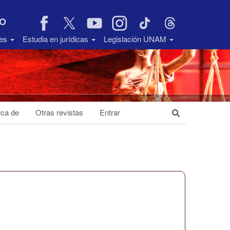
VO
des
Estudia en jurídicas
Legislación UNAM
ca de
Otras revistas
Entrar