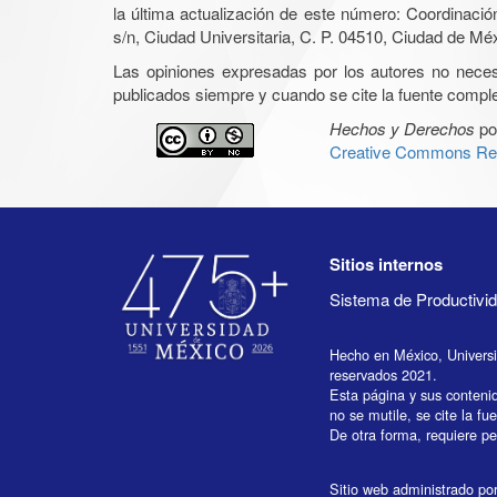
la última actualización de este número: Coordinaci
s/n, Ciudad Universitaria, C. P. 04510, Ciudad de Mé
Las opiniones expresadas por los autores no necesar
publicados siempre y cuando se cite la fuente complet
Hechos y Derechos
po
Creative Commons Rec
Sitios internos
Sistema de Productiv
Hecho en México, Univers
reservados 2021.
Esta página y sus conteni
no se mutile, se cite la fu
De otra forma, requiere per
Sitio web administrado por 