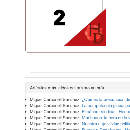
Detalles
Artículos más leídos del mismo autor/a
del
Miguel Carbonell Sánchez,
¿Qué es la presunción d
artículo
Miguel Carbonell Sánchez,
La competencia global por
Miguel Carbonell Sánchez,
El cáncer sindical
,
Hecho
Miguel Carbonell Sánchez,
Marihuana: la hora de la
Miguel Carbonell Sánchez,
Nuestra (in)civilidad polít
Miguel Carbonell Sánchez,
Fueros y Desafueros
,
He