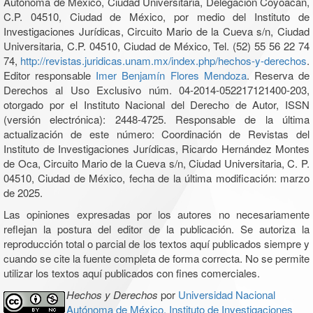
Autónoma de México, Ciudad Universitaria, Delegación Coyoacán,
C.P. 04510, Ciudad de México, por medio del Instituto de
Investigaciones Jurídicas, Circuito Mario de la Cueva s/n, Ciudad
Universitaria, C.P. 04510, Ciudad de México, Tel. (52) 55 56 22 74
74,
http://revistas.juridicas.unam.mx/index.php/hechos-y-derechos
.
Editor responsable
Imer Benjamín Flores Mendoza
. Reserva de
Derechos al Uso Exclusivo núm. 04-2014-052217121400-203,
otorgado por el Instituto Nacional del Derecho de Autor, ISSN
(versión electrónica): 2448-4725. Responsable de la última
actualización de este número: Coordinación de Revistas del
Instituto de Investigaciones Jurídicas, Ricardo Hernández Montes
de Oca, Circuito Mario de la Cueva s/n, Ciudad Universitaria, C. P.
04510, Ciudad de México, fecha de la última modificación: marzo
de 2025.
Las opiniones expresadas por los autores no necesariamente
reflejan la postura del editor de la publicación. Se autoriza la
reproducción total o parcial de los textos aquí publicados siempre y
cuando se cite la fuente completa de forma correcta. No se permite
utilizar los textos aquí publicados con fines comerciales.
Hechos y Derechos
por
Universidad Nacional
Autónoma de México, Instituto de Investigaciones