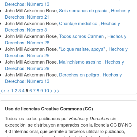
Derechos: Número 13
John Mill Ackerman Rose,
Seis semanas de gracia
,
Hechos y
Derechos: Número 21
John Mill Ackerman Rose,
Chantaje mediático
,
Hechos y
Derechos: Número 8
John Mill Ackerman Rose,
Todos somos Carmen
,
Hechos y
Derechos: Número 26
John Mill Ackerman Rose,
"Lo que resiste, apoya"
,
Hechos y
Derechos: Número 25
John Mill Ackerman Rose,
Malinchismo asesino
,
Hechos y
Derechos: Número 28
John Mill Ackerman Rose,
Derechos en peligro
,
Hechos y
Derechos: Número 13
<<
<
1
2
3
4
5
6
7
8
9
10
>
>>
Uso de licencias Creative Commons (CC)
Todos los textos publicados por
Hechos y Derechos
sin
excepción, se distribuyen amparados con la licencia CC BY-NC
4.0 Internacional, que permite a terceros utilizar lo publicado,