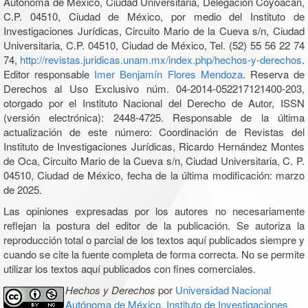
Autónoma de México, Ciudad Universitaria, Delegación Coyoacán,
C.P. 04510, Ciudad de México, por medio del Instituto de
Investigaciones Jurídicas, Circuito Mario de la Cueva s/n, Ciudad
Universitaria, C.P. 04510, Ciudad de México, Tel. (52) 55 56 22 74
74,
http://revistas.juridicas.unam.mx/index.php/hechos-y-derechos
.
Editor responsable
Imer Benjamín Flores Mendoza
. Reserva de
Derechos al Uso Exclusivo núm. 04-2014-052217121400-203,
otorgado por el Instituto Nacional del Derecho de Autor, ISSN
(versión electrónica): 2448-4725. Responsable de la última
actualización de este número: Coordinación de Revistas del
Instituto de Investigaciones Jurídicas, Ricardo Hernández Montes
de Oca, Circuito Mario de la Cueva s/n, Ciudad Universitaria, C. P.
04510, Ciudad de México, fecha de la última modificación: marzo
de 2025.
Las opiniones expresadas por los autores no necesariamente
reflejan la postura del editor de la publicación. Se autoriza la
reproducción total o parcial de los textos aquí publicados siempre y
cuando se cite la fuente completa de forma correcta. No se permite
utilizar los textos aquí publicados con fines comerciales.
Hechos y Derechos
por
Universidad Nacional
Autónoma de México, Instituto de Investigaciones