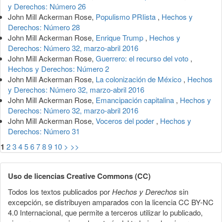
y Derechos: Número 26
John Mill Ackerman Rose,
Populismo PRIista
,
Hechos y
Derechos: Número 28
John Mill Ackerman Rose,
Enrique Trump
,
Hechos y
Derechos: Número 32, marzo-abril 2016
John Mill Ackerman Rose,
Guerrero: el recurso del voto
,
Hechos y Derechos: Número 2
John Mill Ackerman Rose,
La colonización de México
,
Hechos
y Derechos: Número 32, marzo-abril 2016
John Mill Ackerman Rose,
Emancipación capitalina
,
Hechos y
Derechos: Número 32, marzo-abril 2016
John Mill Ackerman Rose,
Voceros del poder
,
Hechos y
Derechos: Número 31
1
2
3
4
5
6
7
8
9
10
>
>>
Uso de licencias Creative Commons (CC)
Todos los textos publicados por
Hechos y Derechos
sin
excepción, se distribuyen amparados con la licencia CC BY-NC
4.0 Internacional, que permite a terceros utilizar lo publicado,