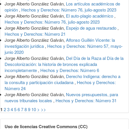
Jorge Alberto González Galván,
Los artículos académicos de
opinión
,
Hechos y Derechos: Número 76, julio-agosto 2023
Jorge Alberto González Galván,
El auto-plagio académico
,
Hechos y Derechos: Número 76, julio-agosto 2023
Jorge Alberto González Galván,
Espejo de agua restaurado
,
Hechos y Derechos: Número 21
Jorge Alberto González Galván,
Alfonso Guillén Vicente: la
investigación jurídica
,
Hechos y Derechos: Número 57, mayo-
junio 2020
Jorge Alberto González Galván,
Del Día de la Raza al Día de la
Descolonización: la historia de bronces explicada
incompletamente
,
Hechos y Derechos: Número 6
Jorge Alberto González Galván,
Derecho Indígena: derecho a
la consulta y participación ciudadana
,
Hechos y Derechos:
Número 24
Jorge Alberto González Galván,
Nuevos presupuestos, para
nuevos tribunales locales
,
Hechos y Derechos: Número 31
1
2
3
4
5
6
7
8
9
10
>
>>
Uso de licencias Creative Commons (CC)