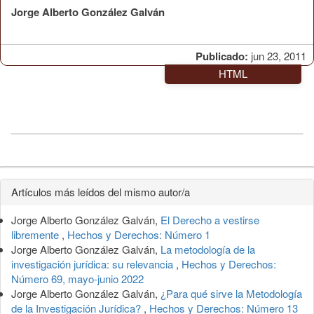
Jorge Alberto González Galván
Publicado:
jun 23, 2011
HTML
Detalles
Artículos más leídos del mismo autor/a
del
Jorge Alberto González Galván,
El Derecho a vestirse
artículo
libremente
,
Hechos y Derechos: Número 1
Jorge Alberto González Galván,
La metodología de la
investigación jurídica: su relevancia
,
Hechos y Derechos:
Número 69, mayo-junio 2022
Jorge Alberto González Galván,
¿Para qué sirve la Metodología
de la Investigación Jurídica?
,
Hechos y Derechos: Número 13