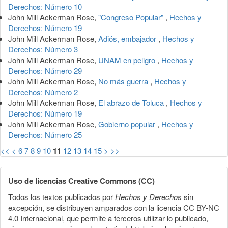
Derechos: Número 10
John Mill Ackerman Rose,
"Congreso Popular"
,
Hechos y
Derechos: Número 19
John Mill Ackerman Rose,
Adiós, embajador
,
Hechos y
Derechos: Número 3
John Mill Ackerman Rose,
UNAM en peligro
,
Hechos y
Derechos: Número 29
John Mill Ackerman Rose,
No más guerra
,
Hechos y
Derechos: Número 2
John Mill Ackerman Rose,
El abrazo de Toluca
,
Hechos y
Derechos: Número 19
John Mill Ackerman Rose,
Gobierno popular
,
Hechos y
Derechos: Número 25
<<
<
6
7
8
9
10
11
12
13
14
15
>
>>
Uso de licencias Creative Commons (CC)
Todos los textos publicados por
Hechos y Derechos
sin
excepción, se distribuyen amparados con la licencia CC BY-NC
4.0 Internacional, que permite a terceros utilizar lo publicado,