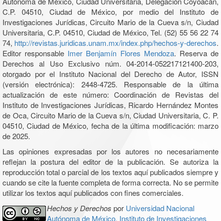
Autónoma de México, Ciudad Universitaria, Delegación Coyoacán,
C.P. 04510, Ciudad de México, por medio del Instituto de
Investigaciones Jurídicas, Circuito Mario de la Cueva s/n, Ciudad
Universitaria, C.P. 04510, Ciudad de México, Tel. (52) 55 56 22 74
74,
http://revistas.juridicas.unam.mx/index.php/hechos-y-derechos
.
Editor responsable
Imer Benjamín Flores Mendoza
. Reserva de
Derechos al Uso Exclusivo núm. 04-2014-052217121400-203,
otorgado por el Instituto Nacional del Derecho de Autor, ISSN
(versión electrónica): 2448-4725. Responsable de la última
actualización de este número: Coordinación de Revistas del
Instituto de Investigaciones Jurídicas, Ricardo Hernández Montes
de Oca, Circuito Mario de la Cueva s/n, Ciudad Universitaria, C. P.
04510, Ciudad de México, fecha de la última modificación: marzo
de 2025.
Las opiniones expresadas por los autores no necesariamente
reflejan la postura del editor de la publicación. Se autoriza la
reproducción total o parcial de los textos aquí publicados siempre y
cuando se cite la fuente completa de forma correcta. No se permite
utilizar los textos aquí publicados con fines comerciales.
Hechos y Derechos
por
Universidad Nacional
Autónoma de México, Instituto de Investigaciones