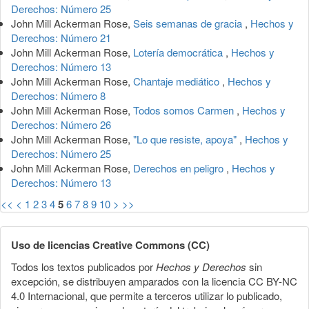
Derechos: Número 25
John Mill Ackerman Rose,
Seis semanas de gracia
,
Hechos y
Derechos: Número 21
John Mill Ackerman Rose,
Lotería democrática
,
Hechos y
Derechos: Número 13
John Mill Ackerman Rose,
Chantaje mediático
,
Hechos y
Derechos: Número 8
John Mill Ackerman Rose,
Todos somos Carmen
,
Hechos y
Derechos: Número 26
John Mill Ackerman Rose,
"Lo que resiste, apoya"
,
Hechos y
Derechos: Número 25
John Mill Ackerman Rose,
Derechos en peligro
,
Hechos y
Derechos: Número 13
<<
<
1
2
3
4
5
6
7
8
9
10
>
>>
Uso de licencias Creative Commons (CC)
Todos los textos publicados por
Hechos y Derechos
sin
excepción, se distribuyen amparados con la licencia CC BY-NC
4.0 Internacional, que permite a terceros utilizar lo publicado,