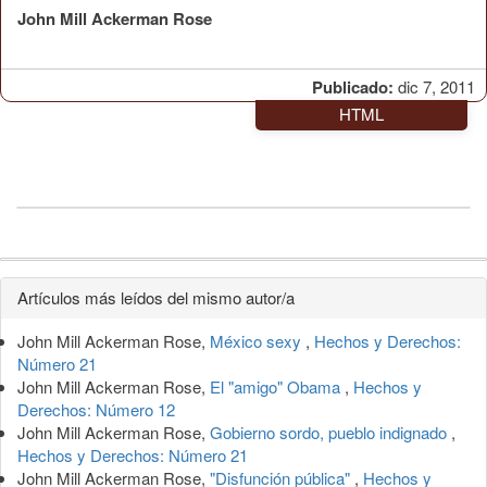
John Mill Ackerman Rose
Publicado:
dic 7, 2011
HTML
Detalles
Artículos más leídos del mismo autor/a
del
John Mill Ackerman Rose,
México sexy
,
Hechos y Derechos:
artículo
Número 21
John Mill Ackerman Rose,
El "amigo" Obama
,
Hechos y
Derechos: Número 12
John Mill Ackerman Rose,
Gobierno sordo, pueblo indignado
,
Hechos y Derechos: Número 21
John Mill Ackerman Rose,
"Disfunción pública"
,
Hechos y