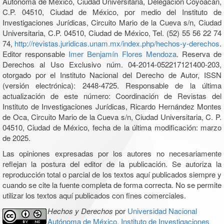
Autónoma de México, Ciudad Universitaria, Delegación Coyoacán,
C.P. 04510, Ciudad de México, por medio del Instituto de
Investigaciones Jurídicas, Circuito Mario de la Cueva s/n, Ciudad
Universitaria, C.P. 04510, Ciudad de México, Tel. (52) 55 56 22 74
74,
http://revistas.juridicas.unam.mx/index.php/hechos-y-derechos
.
Editor responsable
Imer Benjamín Flores Mendoza
. Reserva de
Derechos al Uso Exclusivo núm. 04-2014-052217121400-203,
otorgado por el Instituto Nacional del Derecho de Autor, ISSN
(versión electrónica): 2448-4725. Responsable de la última
actualización de este número: Coordinación de Revistas del
Instituto de Investigaciones Jurídicas, Ricardo Hernández Montes
de Oca, Circuito Mario de la Cueva s/n, Ciudad Universitaria, C. P.
04510, Ciudad de México, fecha de la última modificación: marzo
de 2025.
Las opiniones expresadas por los autores no necesariamente
reflejan la postura del editor de la publicación. Se autoriza la
reproducción total o parcial de los textos aquí publicados siempre y
cuando se cite la fuente completa de forma correcta. No se permite
utilizar los textos aquí publicados con fines comerciales.
Hechos y Derechos
por
Universidad Nacional
Autónoma de México, Instituto de Investigaciones