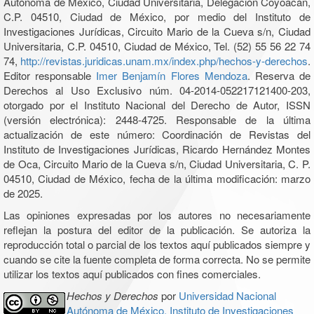
Autónoma de México, Ciudad Universitaria, Delegación Coyoacán,
C.P. 04510, Ciudad de México, por medio del Instituto de
Investigaciones Jurídicas, Circuito Mario de la Cueva s/n, Ciudad
Universitaria, C.P. 04510, Ciudad de México, Tel. (52) 55 56 22 74
74,
http://revistas.juridicas.unam.mx/index.php/hechos-y-derechos
.
Editor responsable
Imer Benjamín Flores Mendoza
. Reserva de
Derechos al Uso Exclusivo núm. 04-2014-052217121400-203,
otorgado por el Instituto Nacional del Derecho de Autor, ISSN
(versión electrónica): 2448-4725. Responsable de la última
actualización de este número: Coordinación de Revistas del
Instituto de Investigaciones Jurídicas, Ricardo Hernández Montes
de Oca, Circuito Mario de la Cueva s/n, Ciudad Universitaria, C. P.
04510, Ciudad de México, fecha de la última modificación: marzo
de 2025.
Las opiniones expresadas por los autores no necesariamente
reflejan la postura del editor de la publicación. Se autoriza la
reproducción total o parcial de los textos aquí publicados siempre y
cuando se cite la fuente completa de forma correcta. No se permite
utilizar los textos aquí publicados con fines comerciales.
Hechos y Derechos
por
Universidad Nacional
Autónoma de México, Instituto de Investigaciones