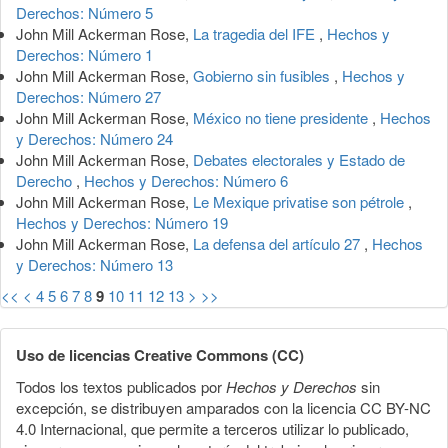
Derechos: Número 5
John Mill Ackerman Rose,
La tragedia del IFE
,
Hechos y
Derechos: Número 1
John Mill Ackerman Rose,
Gobierno sin fusibles
,
Hechos y
Derechos: Número 27
John Mill Ackerman Rose,
México no tiene presidente
,
Hechos
y Derechos: Número 24
John Mill Ackerman Rose,
Debates electorales y Estado de
Derecho
,
Hechos y Derechos: Número 6
John Mill Ackerman Rose,
Le Mexique privatise son pétrole
,
Hechos y Derechos: Número 19
John Mill Ackerman Rose,
La defensa del artículo 27
,
Hechos
y Derechos: Número 13
<<
<
4
5
6
7
8
9
10
11
12
13
>
>>
Uso de licencias Creative Commons (CC)
Todos los textos publicados por
Hechos y Derechos
sin
excepción, se distribuyen amparados con la licencia CC BY-NC
4.0 Internacional, que permite a terceros utilizar lo publicado,