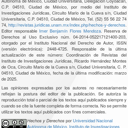
Autónoma de México, Ciudad Universitaria, Delegación Coyoacán,
C.P. 04510, Ciudad de México, por medio del Instituto de
Investigaciones Jurídicas, Circuito Mario de la Cueva s/n, Ciudad
Universitaria, C.P. 04510, Ciudad de México, Tel. (52) 55 56 22 74
74,
http://revistas.juridicas.unam.mx/index.php/hechos-y-derechos
.
Editor responsable
Imer Benjamín Flores Mendoza
. Reserva de
Derechos al Uso Exclusivo núm. 04-2014-052217121400-203,
otorgado por el Instituto Nacional del Derecho de Autor, ISSN
(versión electrónica): 2448-4725. Responsable de la última
actualización de este número: Coordinación de Revistas del
Instituto de Investigaciones Jurídicas, Ricardo Hernández Montes
de Oca, Circuito Mario de la Cueva s/n, Ciudad Universitaria, C. P.
04510, Ciudad de México, fecha de la última modificación: marzo
de 2025.
Las opiniones expresadas por los autores no necesariamente
reflejan la postura del editor de la publicación. Se autoriza la
reproducción total o parcial de los textos aquí publicados siempre y
cuando se cite la fuente completa de forma correcta. No se permite
utilizar los textos aquí publicados con fines comerciales.
Hechos y Derechos
por
Universidad Nacional
Autónoma de México, Instituto de Investigaciones