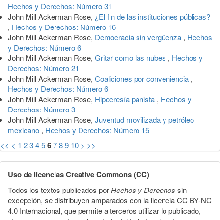
Hechos y Derechos: Número 31
John Mill Ackerman Rose,
¿El fin de las instituciones públicas?
,
Hechos y Derechos: Número 16
John Mill Ackerman Rose,
Democracia sin vergüenza
,
Hechos
y Derechos: Número 6
John Mill Ackerman Rose,
Gritar como las nubes
,
Hechos y
Derechos: Número 21
John Mill Ackerman Rose,
Coaliciones por conveniencia
,
Hechos y Derechos: Número 6
John Mill Ackerman Rose,
Hipocresía panista
,
Hechos y
Derechos: Número 3
John Mill Ackerman Rose,
Juventud movilizada y petróleo
mexicano
,
Hechos y Derechos: Número 15
<<
<
1
2
3
4
5
6
7
8
9
10
>
>>
Uso de licencias Creative Commons (CC)
Todos los textos publicados por
Hechos y Derechos
sin
excepción, se distribuyen amparados con la licencia CC BY-NC
4.0 Internacional, que permite a terceros utilizar lo publicado,