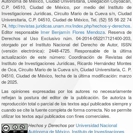
Autónoma de México, Ciudad Universitaria, Delegación Coyoacán,
C.P. 04510, Ciudad de México, por medio del Instituto de
Investigaciones Jurídicas, Circuito Mario de la Cueva s/n, Ciudad
Universitaria, C.P. 04510, Ciudad de México, Tel. (52) 55 56 22 74
74,
http://revistas.juridicas.unam.mx/index.php/hechos-y-derechos
.
Editor responsable
Imer Benjamín Flores Mendoza
. Reserva de
Derechos al Uso Exclusivo núm. 04-2014-052217121400-203,
otorgado por el Instituto Nacional del Derecho de Autor, ISSN
(versión electrónica): 2448-4725. Responsable de la última
actualización de este número: Coordinación de Revistas del
Instituto de Investigaciones Jurídicas, Ricardo Hernández Montes
de Oca, Circuito Mario de la Cueva s/n, Ciudad Universitaria, C. P.
04510, Ciudad de México, fecha de la última modificación: marzo
de 2025.
Las opiniones expresadas por los autores no necesariamente
reflejan la postura del editor de la publicación. Se autoriza la
reproducción total o parcial de los textos aquí publicados siempre y
cuando se cite la fuente completa de forma correcta. No se permite
utilizar los textos aquí publicados con fines comerciales.
Hechos y Derechos
por
Universidad Nacional
Autónoma de México, Instituto de Investigaciones