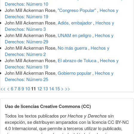
Derechos: Número 10
John Mill Ackerman Rose,
"Congreso Popular"
,
Hechos y
Derechos: Número 19
John Mill Ackerman Rose,
Adiós, embajador
,
Hechos y
Derechos: Número 3
John Mill Ackerman Rose,
UNAM en peligro
,
Hechos y
Derechos: Número 29
John Mill Ackerman Rose,
No más guerra
,
Hechos y
Derechos: Número 2
John Mill Ackerman Rose,
El abrazo de Toluca
,
Hechos y
Derechos: Número 19
John Mill Ackerman Rose,
Gobierno popular
,
Hechos y
Derechos: Número 25
<<
<
6
7
8
9
10
11
12
13
14
15
>
>>
Uso de licencias Creative Commons (CC)
Todos los textos publicados por
Hechos y Derechos
sin
excepción, se distribuyen amparados con la licencia CC BY-NC
4.0 Internacional, que permite a terceros utilizar lo publicado,