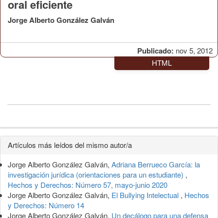
oral eficiente
Jorge Alberto González Galván
Publicado:
nov 5, 2012
HTML
Detalles
Artículos más leídos del mismo autor/a
del
Jorge Alberto González Galván,
Adriana Berrueco García: la
artículo
investigación jurídica (orientaciones para un estudiante)
,
Hechos y Derechos: Número 57, mayo-junio 2020
Jorge Alberto González Galván,
El Bullying Intelectual
,
Hechos
y Derechos: Número 14
Jorge Alberto González Galván,
Un decálogo para una defensa