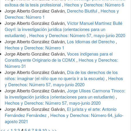
exitosa de la tesis profesional
,
Hechos y Derechos: Número 6
Jorge Alberto González Galván,
Derecho Biutiful
,
Hechos y
Derechos: Número 1
Jorge Alberto González Galván,
Víctor Manuel Martínez Bullé
Goyri: la investigación jurídica (orientaciones para un
estudiante)
,
Hechos y Derechos: Número 57, mayo-junio 2020
Jorge Alberto González Galván,
Los Idiomas del Derecho
,
Hechos y Derechos: Número 1
Jorge Alberto González Galván,
Voces indígenas para el
Constituyente Originario de la CDMX
,
Hechos y Derechos:
Número 31
Jorge Alberto González Galván,
Día de los derechos de los
niños: imaginar (el niño que no quería ir a la escuela)
,
Hechos
y Derechos: Número 57, mayo-junio 2020
Jorge Alberto González Galván,
Jorge Ulises Carmona Tinoco:
la investigación jurídica (orientaciones para un estudiante)
,
Hechos y Derechos: Número 57, mayo-junio 2020
Jorge Alberto González Galván,
El jurista y el arte: Antonio
Fernández Fernández
,
Hechos y Derechos: Número 64, julio-
agosto 2021
<<
<
1
2
3
4
5
6
7
8
9
10
>
>>