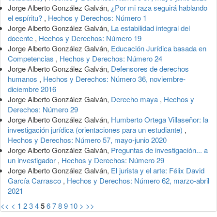
Jorge Alberto González Galván,
¿Por mi raza seguirá hablando
el espíritu?
,
Hechos y Derechos: Número 1
Jorge Alberto González Galván,
La estabilidad integral del
docente
,
Hechos y Derechos: Número 19
Jorge Alberto González Galván,
Educación Jurídica basada en
Competencias
,
Hechos y Derechos: Número 24
Jorge Alberto González Galván,
Defensores de derechos
humanos
,
Hechos y Derechos: Número 36, noviembre-
diciembre 2016
Jorge Alberto González Galván,
Derecho maya
,
Hechos y
Derechos: Número 29
Jorge Alberto González Galván,
Humberto Ortega Villaseñor: la
investigación jurídica (orientaciones para un estudiante)
,
Hechos y Derechos: Número 57, mayo-junio 2020
Jorge Alberto González Galván,
Preguntas de investigación... a
un investigador
,
Hechos y Derechos: Número 29
Jorge Alberto González Galván,
El jurista y el arte: Félix David
García Carrasco
,
Hechos y Derechos: Número 62, marzo-abril
2021
<<
<
1
2
3
4
5
6
7
8
9
10
>
>>