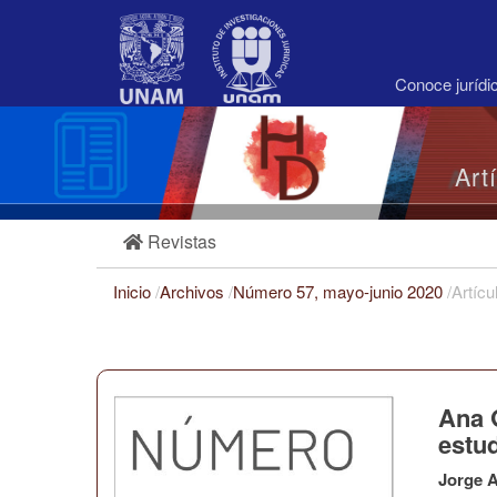
Navegación
principal
Contenido
principal
Conoce juríd
Barra
lateral
Art
Revistas
Inicio
/
Archivos
/
Número 57, mayo-junio 2020
/
Artícu
Ana G
estud
Jorge A