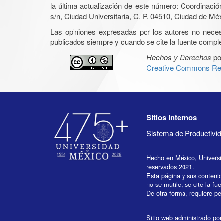
la última actualización de este número: Coordinaci
s/n, Ciudad Universitaria, C. P. 04510, Ciudad de Mé
Las opiniones expresadas por los autores no necesar
publicados siempre y cuando se cite la fuente complet
Hechos y Derechos
po
Creative Commons Rec
Sitios internos
Sistema de Productiv
Hecho en México, Univers
reservados 2021.
Esta página y sus conteni
no se mutile, se cite la fu
De otra forma, requiere per
Sitio web administrado por 