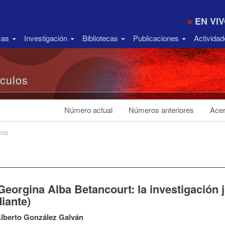
EN VI
icas
Investigación
Bibliotecas
Publicaciones
Activida
ículos
Número actual
Números anteriores
Acer
los
eorgina Alba Betancourt: la investigación j
iante)
lberto González Galván