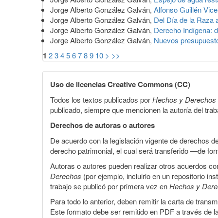
Jorge Alberto González Galván,
Alfonso Guillén Vicen
Jorge Alberto González Galván,
Del Día de la Raza 
Jorge Alberto González Galván,
Derecho Indígena: d
Jorge Alberto González Galván,
Nuevos presupuestos
1
2
3
4
5
6
7
8
9
10
>
>>
Uso de licencias Creative Commons (CC)
Todos los textos publicados por
Hechos y Derechos
publicado, siempre que mencionen la autoría del trabaj
Derechos de autoras o autores
De acuerdo con la legislación vigente de derechos d
derecho patrimonial, el cual será transferido —de f
Autoras o autores pueden realizar otros acuerdos cont
Derechos
(por ejemplo, incluirlo en un repositorio in
trabajo se publicó por primera vez en
Hechos y Der
Para todo lo anterior, deben remitir la carta de tran
Este formato debe ser remitido en PDF a través de l