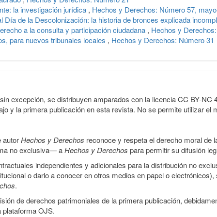
te: la investigación jurídica
,
Hechos y Derechos: Número 57, mayo-
al Día de la Descolonización: la historia de bronces explicada incom
erecho a la consulta y participación ciudadana
,
Hechos y Derechos
, para nuevos tribunales locales
,
Hechos y Derechos: Número 31
sin excepción, se distribuyen amparados con la licencia CC BY-NC 4.0 
o y la primera publicación en esta revista. No se permite utilizar el 
e autor
Hechos y Derechos
reconoce y respeta el derecho moral de las
orma no exclusiva— a
Hechos y Derechos
para permitir su difusión le
ractuales independientes y adicionales para la distribución no exclus
stitucional o darlo a conocer en otros medios en papel o electrónicos)
echos
.
smisión de derechos patrimoniales de la primera publicación, debidamen
a plataforma OJS.