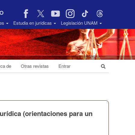
VO
des
Estudia en jurídicas
Legislación UNAM
ca de
Otras revistas
Entrar
urídica (orientaciones para un