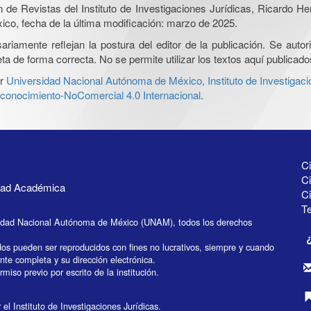
ón de Revistas del Instituto de Investigaciones Jurídicas, Ricardo 
xico, fecha de la última modificación: marzo de 2025.
iamente reflejan la postura del editor de la publicación. Se autoriz
a de forma correcta. No se permite utilizar los textos aquí publicad
r
Universidad Nacional Autónoma de México, Instituto de Investigaci
onocimiento-NoComercial 4.0 Internacional
.
Ci
Ci
idad Académica
C
Te
idad Nacional Autónoma de México (UNAM), todos los derechos
dos pueden ser reproducidos con fines no lucrativos, siempre y cuando
ente completa y su dirección electrónica.
miso previo por escrito de la institución.
el Instituto de Investigaciones Jurídicas.