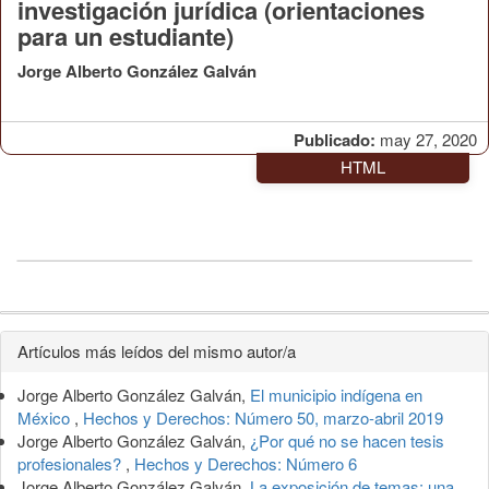
investigación jurídica (orientaciones
para un estudiante)
Jorge Alberto González Galván
Publicado:
may 27, 2020
HTML
Detalles
Artículos más leídos del mismo autor/a
del
Jorge Alberto González Galván,
El municipio indígena en
artículo
México
,
Hechos y Derechos: Número 50, marzo-abril 2019
Jorge Alberto González Galván,
¿Por qué no se hacen tesis
profesionales?
,
Hechos y Derechos: Número 6
Jorge Alberto González Galván,
La exposición de temas: una