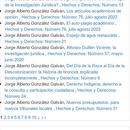
de la Investigación Jurídica?
,
Hechos y Derechos: Número 13
Jorge Alberto González Galván,
Los artículos académicos de
opinión
,
Hechos y Derechos: Número 76, julio-agosto 2023
Jorge Alberto González Galván,
El auto-plagio académico
,
Hechos y Derechos: Número 76, julio-agosto 2023
Jorge Alberto González Galván,
Espejo de agua restaurado
,
Hechos y Derechos: Número 21
Jorge Alberto González Galván,
Alfonso Guillén Vicente: la
investigación jurídica
,
Hechos y Derechos: Número 57, mayo-
junio 2020
Jorge Alberto González Galván,
Del Día de la Raza al Día de la
Descolonización: la historia de bronces explicada
incompletamente
,
Hechos y Derechos: Número 6
Jorge Alberto González Galván,
Derecho Indígena: derecho a
la consulta y participación ciudadana
,
Hechos y Derechos:
Número 24
Jorge Alberto González Galván,
Nuevos presupuestos, para
nuevos tribunales locales
,
Hechos y Derechos: Número 31
1
2
3
4
5
6
7
8
9
10
>
>>