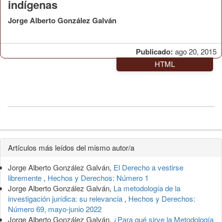
indígenas
Jorge Alberto González Galván
Publicado:
ago 20, 2015
HTML
Detalles
Artículos más leídos del mismo autor/a
del
Jorge Alberto González Galván,
El Derecho a vestirse
artículo
libremente
,
Hechos y Derechos: Número 1
Jorge Alberto González Galván,
La metodología de la
investigación jurídica: su relevancia
,
Hechos y Derechos:
Número 69, mayo-junio 2022
Jorge Alberto González Galván,
¿Para qué sirve la Metodología