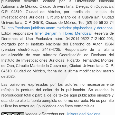
publicación bimestral editada por la Universidad Nacional
Autónoma de México, Ciudad Universitaria, Delegación Coyoacán,
C.P. 04510, Ciudad de México, por medio del Instituto de
Investigaciones Jurídicas, Circuito Mario de la Cueva s/n, Ciudad
Universitaria, C.P. 04510, Ciudad de México, Tel. (52) 55 56 22 74
74,
http://revistas.juridicas.unam.mx/index.php/hechos-y-derechos
.
Editor responsable
Imer Benjamín Flores Mendoza
. Reserva de
Derechos al Uso Exclusivo núm. 04-2014-052217121400-203,
otorgado por el Instituto Nacional del Derecho de Autor, ISSN
(versión electrónica): 2448-4725. Responsable de la última
actualización de este número: Coordinación de Revistas del
Instituto de Investigaciones Jurídicas, Ricardo Hernández Montes
de Oca, Circuito Mario de la Cueva s/n, Ciudad Universitaria, C. P.
04510, Ciudad de México, fecha de la última modificación: marzo
de 2025.
Las opiniones expresadas por los autores no necesariamente
reflejan la postura del editor de la publicación. Se autoriza la
reproducción total o parcial de los textos aquí publicados siempre y
cuando se cite la fuente completa de forma correcta. No se permite
utilizar los textos aquí publicados con fines comerciales.
Hechos y Derechos
por
Universidad Nacional