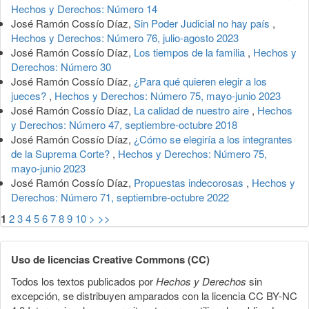
Hechos y Derechos: Número 14
José Ramón Cossío Díaz,
Sin Poder Judicial no hay país
,
Hechos y Derechos: Número 76, julio-agosto 2023
José Ramón Cossío Díaz,
Los tiempos de la familia
,
Hechos y
Derechos: Número 30
José Ramón Cossío Díaz,
¿Para qué quieren elegir a los
jueces?
,
Hechos y Derechos: Número 75, mayo-junio 2023
José Ramón Cossío Díaz,
La calidad de nuestro aire
,
Hechos
y Derechos: Número 47, septiembre-octubre 2018
José Ramón Cossío Díaz,
¿Cómo se elegiría a los integrantes
de la Suprema Corte?
,
Hechos y Derechos: Número 75,
mayo-junio 2023
José Ramón Cossío Díaz,
Propuestas indecorosas
,
Hechos y
Derechos: Número 71, septiembre-octubre 2022
1
2
3
4
5
6
7
8
9
10
>
>>
Uso de licencias Creative Commons (CC)
Todos los textos publicados por
Hechos y Derechos
sin
excepción, se distribuyen amparados con la licencia CC BY-NC