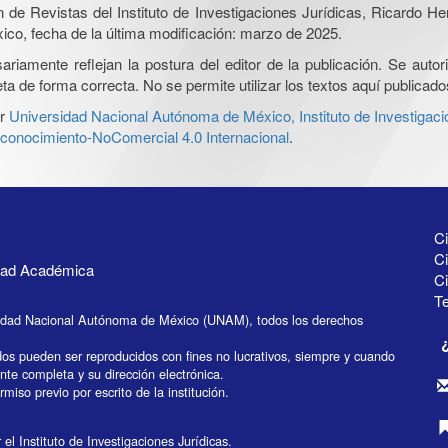
ón de Revistas del Instituto de Investigaciones Jurídicas, Ricardo 
xico, fecha de la última modificación: marzo de 2025.
iamente reflejan la postura del editor de la publicación. Se autoriz
a de forma correcta. No se permite utilizar los textos aquí publicad
r
Universidad Nacional Autónoma de México, Instituto de Investigaci
onocimiento-NoComercial 4.0 Internacional
.
Ci
Ci
idad Académica
C
Te
idad Nacional Autónoma de México (UNAM), todos los derechos
dos pueden ser reproducidos con fines no lucrativos, siempre y cuando
ente completa y su dirección electrónica.
miso previo por escrito de la institución.
el Instituto de Investigaciones Jurídicas.