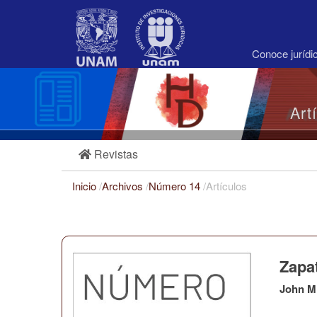
Navegación
principal
Contenido
principal
Conoce juríd
Barra
lateral
Art
Revistas
Inicio
/
Archivos
/
Número 14
/
Artículos
Zapa
John M