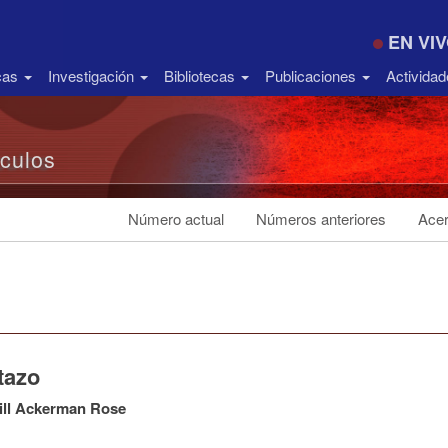
EN VI
icas
Investigación
Bibliotecas
Publicaciones
Activida
ículos
Número actual
Números anteriores
Acer
tazo
ill Ackerman Rose