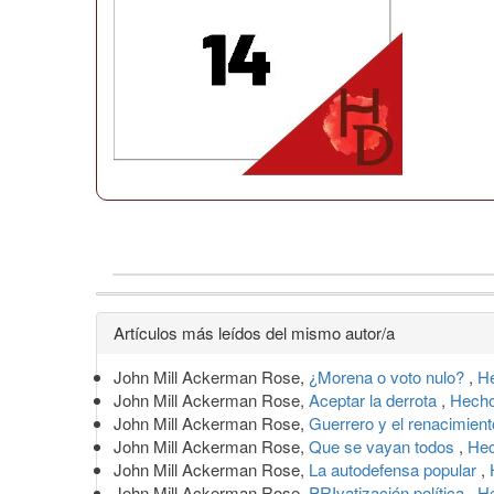
Detalles
Artículos más leídos del mismo autor/a
del
John Mill Ackerman Rose,
¿Morena o voto nulo?
,
H
artículo
John Mill Ackerman Rose,
Aceptar la derrota
,
Hecho
John Mill Ackerman Rose,
Guerrero y el renacimient
John Mill Ackerman Rose,
Que se vayan todos
,
Hec
John Mill Ackerman Rose,
La autodefensa popular
,
John Mill Ackerman Rose,
PRIvatización política
,
H