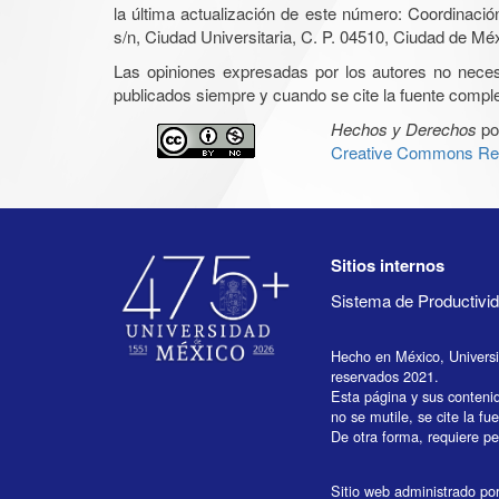
la última actualización de este número: Coordinaci
s/n, Ciudad Universitaria, C. P. 04510, Ciudad de Mé
Las opiniones expresadas por los autores no necesar
publicados siempre y cuando se cite la fuente complet
Hechos y Derechos
po
Creative Commons Rec
Sitios internos
Sistema de Productiv
Hecho en México, Univers
reservados 2021.
Esta página y sus conteni
no se mutile, se cite la fu
De otra forma, requiere per
Sitio web administrado por 