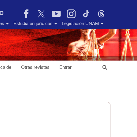
VO
des
Estudia en jurídicas
Legislación UNAM
ca de
Otras revistas
Entrar