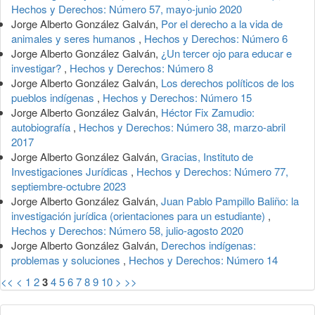
Hechos y Derechos: Número 57, mayo-junio 2020
Jorge Alberto González Galván,
Por el derecho a la vida de
animales y seres humanos
,
Hechos y Derechos: Número 6
Jorge Alberto González Galván,
¿Un tercer ojo para educar e
investigar?
,
Hechos y Derechos: Número 8
Jorge Alberto González Galván,
Los derechos políticos de los
pueblos indígenas
,
Hechos y Derechos: Número 15
Jorge Alberto González Galván,
Héctor Fix Zamudio:
autobiografía
,
Hechos y Derechos: Número 38, marzo-abril
2017
Jorge Alberto González Galván,
Gracias, Instituto de
Investigaciones Jurídicas
,
Hechos y Derechos: Número 77,
septiembre-octubre 2023
Jorge Alberto González Galván,
Juan Pablo Pampillo Baliño: la
investigación jurídica (orientaciones para un estudiante)
,
Hechos y Derechos: Número 58, julio-agosto 2020
Jorge Alberto González Galván,
Derechos indígenas:
problemas y soluciones
,
Hechos y Derechos: Número 14
<<
<
1
2
3
4
5
6
7
8
9
10
>
>>