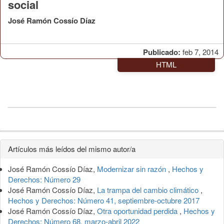
social
José Ramón Cossío Díaz
Publicado:
feb 7, 2014
HTML
Detalles
Artículos más leídos del mismo autor/a
del
José Ramón Cossío Díaz,
Modernizar sin razón
,
Hechos y
artículo
Derechos: Número 29
José Ramón Cossío Díaz,
La trampa del cambio climático
,
Hechos y Derechos: Número 41, septiembre-octubre 2017
José Ramón Cossío Díaz,
Otra oportunidad perdida
,
Hechos y
Derechos: Número 68, marzo-abril 2022