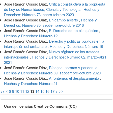
José Ramón Cossío Díaz,
Crítica constructiva a la propuesta
de Ley de Humanidades, Ciencia y Tecnología
,
Hechos y
Derechos: Número 73, enero-febrero 2023
José Ramón Cossío Díaz,
En campo abierto
,
Hechos y
Derechos: Número 35, septiembre-octubre 2016
José Ramón Cossío Díaz,
El Derecho como bien público
,
Hechos y Derechos: Número 12
José Ramón Cossío Díaz,
Derecho y políticas públicas en la
interrupción del embarazo
,
Hechos y Derechos: Número 19
José Ramón Cossío Díaz,
Nuevo régimen de los tratados
internacionales
,
Hechos y Derechos: Número 62, marzo-abril
2021
José Ramón Cossío Díaz,
Riesgos, normas y pandemia
,
Hechos y Derechos: Número 59, septiembre-octubre 2020
José Ramón Cossío Díaz,
Afrontemos el desplazamiento
,
Hechos y Derechos: Número 21
<<
<
8
9
10
11
12
13
14
15
16
17
>
>>
Uso de licencias Creative Commons (CC)