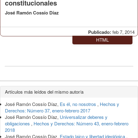
constitucionales
José Ramón Cossío Díaz
Publicado:
feb 7, 2014
HTML
Detalles
Artículos más leídos del mismo autor/a
del
José Ramón Cossío Díaz,
Es él, no nosotros
,
Hechos y
artículo
Derechos: Número 37, enero-febrero 2017
José Ramón Cossío Díaz,
Universalizar deberes y
obligaciones
,
Hechos y Derechos: Número 43, enero-febrero
2018
José Ramón Cossío Díaz,
Estado laico y libertad ideológica
,