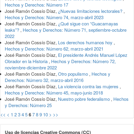
Hechos y Derechos: Número 17
José Ramón Cossío Díaz,
¿Nuevas limitaciones lectorales?
,
Hechos y Derechos: Número 74, marzo-abril 2023
José Ramón Cossío Díaz,
¿Qué sigue con “Guacamayas
leaks”?
,
Hechos y Derechos: Número 71, septiembre-octubre
2022
José Ramón Cossío Díaz,
Los derechos humanos hoy
,
Hechos y Derechos: Número 62, marzo-abril 2021
José Ramón Cossío Díaz,
El presidente Andrés Manuel López
Obrador en la Historia
,
Hechos y Derechos: Número 72,
noviembre-diciembre 2022
José Ramón Cossío Díaz,
Otro populismo
,
Hechos y
Derechos: Número 32, marzo-abril 2016
José Ramón Cossío Díaz,
La violencia contra las mujeres
,
Hechos y Derechos: Número 45, mayo-junio 2018
José Ramón Cossío Díaz,
Nuestro pobre federalismo
,
Hechos
y Derechos: Número 25
<<
<
1
2
3
4
5
6
7
8
9
10
>
>>
Uso de licencias Creative Commons (CC)