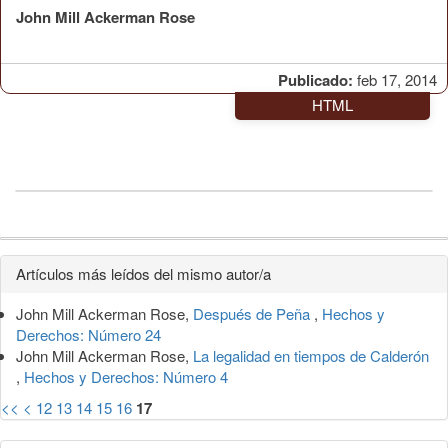
John Mill Ackerman Rose
Publicado:
feb 17, 2014
HTML
Detalles
Artículos más leídos del mismo autor/a
del
John Mill Ackerman Rose,
Después de Peña
,
Hechos y
artículo
Derechos: Número 24
John Mill Ackerman Rose,
La legalidad en tiempos de Calderón
,
Hechos y Derechos: Número 4
<<
<
12
13
14
15
16
17