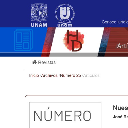
Navegación
principal
Contenido
principal
Conoce juríd
Barra
lateral
Art
Revistas
Inicio
/
Archivos
/
Número 25
/
Artículos
Nues
José R