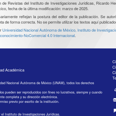
ón de Revistas del Instituto de Investigaciones Jurídicas, Ricardo 
xico, fecha de la última modificación: marzo de 2025.
iamente reflejan la postura del editor de la publicación. Se autoriz
a de forma correcta. No se permite utilizar los textos aquí publicad
r
Universidad Nacional Autónoma de México, Instituto de Investigaci
onocimiento-NoComercial 4.0 Internacional
.
Ci
Ci
idad Académica
C
Te
idad Nacional Autónoma de México (UNAM), todos los derechos
dos pueden ser reproducidos con fines no lucrativos, siempre y cuando
ente completa y su dirección electrónica.
miso previo por escrito de la institución.
el Instituto de Investigaciones Jurídicas.