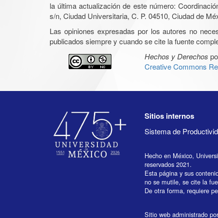
la última actualización de este número: Coordinaci
s/n, Ciudad Universitaria, C. P. 04510, Ciudad de Mé
Las opiniones expresadas por los autores no necesar
publicados siempre y cuando se cite la fuente complet
Hechos y Derechos
po
Creative Commons Rec
Sitios internos
Sistema de Productiv
Hecho en México, Univers
reservados 2021.
Esta página y sus conteni
no se mutile, se cite la fu
De otra forma, requiere per
Sitio web administrado por 