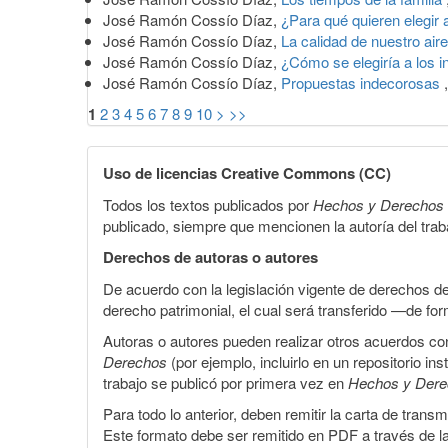
José Ramón Cossío Díaz,
¿Para qué quieren elegir 
José Ramón Cossío Díaz,
La calidad de nuestro air
José Ramón Cossío Díaz,
¿Cómo se elegiría a los 
José Ramón Cossío Díaz,
Propuestas indecorosas
1
2
3
4
5
6
7
8
9
10
>
>>
Uso de licencias Creative Commons (CC)
Todos los textos publicados por
Hechos y Derechos
publicado, siempre que mencionen la autoría del trabaj
Derechos de autoras o autores
De acuerdo con la legislación vigente de derechos d
derecho patrimonial, el cual será transferido —de f
Autoras o autores pueden realizar otros acuerdos cont
Derechos
(por ejemplo, incluirlo en un repositorio in
trabajo se publicó por primera vez en
Hechos y Der
Para todo lo anterior, deben remitir la carta de tran
Este formato debe ser remitido en PDF a través de l