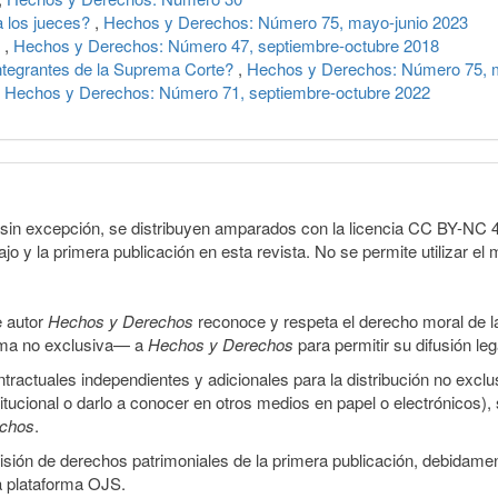
a los jueces?
,
Hechos y Derechos: Número 75, mayo-junio 2023
e
,
Hechos y Derechos: Número 47, septiembre-octubre 2018
integrantes de la Suprema Corte?
,
Hechos y Derechos: Número 75, m
,
Hechos y Derechos: Número 71, septiembre-octubre 2022
sin excepción, se distribuyen amparados con la licencia CC BY-NC 4.0 
o y la primera publicación en esta revista. No se permite utilizar el 
e autor
Hechos y Derechos
reconoce y respeta el derecho moral de las
orma no exclusiva— a
Hechos y Derechos
para permitir su difusión le
ractuales independientes y adicionales para la distribución no exclus
stitucional o darlo a conocer en otros medios en papel o electrónicos)
echos
.
smisión de derechos patrimoniales de la primera publicación, debidamen
a plataforma OJS.