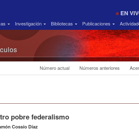
EN VI
icas
Investigación
Bibliotecas
Publicaciones
Activida
ículos
Número actual
Números anteriores
Acer
tro pobre federalismo
amón Cossío Díaz