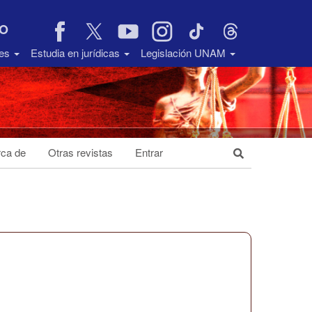
VO
des
Estudia en jurídicas
Legislación UNAM
ca de
Otras revistas
Entrar