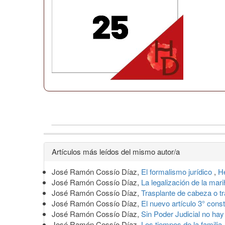
Detalles
Artículos más leídos del mismo autor/a
del
José Ramón Cossío Díaz,
El formalismo jurídico
,
H
artículo
José Ramón Cossío Díaz,
La legalización de la ma
José Ramón Cossío Díaz,
Trasplante de cabeza o t
José Ramón Cossío Díaz,
El nuevo artículo 3° const
José Ramón Cossío Díaz,
Sin Poder Judicial no ha
José Ramón Cossío Díaz,
Los tiempos de la familia