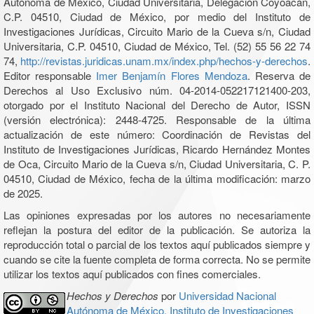
Autónoma de México, Ciudad Universitaria, Delegación Coyoacán,
C.P. 04510, Ciudad de México, por medio del Instituto de
Investigaciones Jurídicas, Circuito Mario de la Cueva s/n, Ciudad
Universitaria, C.P. 04510, Ciudad de México, Tel. (52) 55 56 22 74
74,
http://revistas.juridicas.unam.mx/index.php/hechos-y-derechos
.
Editor responsable
Imer Benjamín Flores Mendoza
. Reserva de
Derechos al Uso Exclusivo núm. 04-2014-052217121400-203,
otorgado por el Instituto Nacional del Derecho de Autor, ISSN
(versión electrónica): 2448-4725. Responsable de la última
actualización de este número: Coordinación de Revistas del
Instituto de Investigaciones Jurídicas, Ricardo Hernández Montes
de Oca, Circuito Mario de la Cueva s/n, Ciudad Universitaria, C. P.
04510, Ciudad de México, fecha de la última modificación: marzo
de 2025.
Las opiniones expresadas por los autores no necesariamente
reflejan la postura del editor de la publicación. Se autoriza la
reproducción total o parcial de los textos aquí publicados siempre y
cuando se cite la fuente completa de forma correcta. No se permite
utilizar los textos aquí publicados con fines comerciales.
Hechos y Derechos
por
Universidad Nacional
Autónoma de México, Instituto de Investigaciones