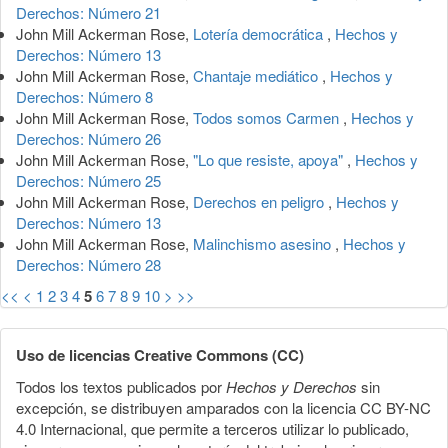
Derechos: Número 21
John Mill Ackerman Rose,
Lotería democrática
,
Hechos y
Derechos: Número 13
John Mill Ackerman Rose,
Chantaje mediático
,
Hechos y
Derechos: Número 8
John Mill Ackerman Rose,
Todos somos Carmen
,
Hechos y
Derechos: Número 26
John Mill Ackerman Rose,
"Lo que resiste, apoya"
,
Hechos y
Derechos: Número 25
John Mill Ackerman Rose,
Derechos en peligro
,
Hechos y
Derechos: Número 13
John Mill Ackerman Rose,
Malinchismo asesino
,
Hechos y
Derechos: Número 28
<<
<
1
2
3
4
5
6
7
8
9
10
>
>>
Uso de licencias Creative Commons (CC)
Todos los textos publicados por
Hechos y Derechos
sin
excepción, se distribuyen amparados con la licencia CC BY-NC
4.0 Internacional, que permite a terceros utilizar lo publicado,