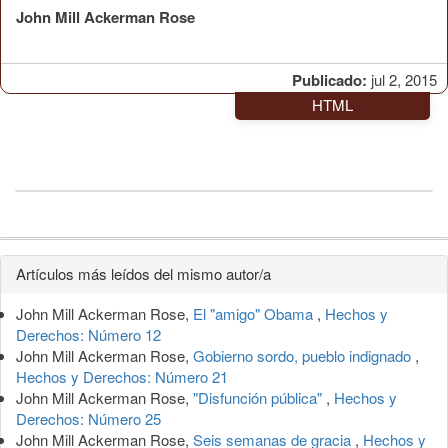
John Mill Ackerman Rose
Publicado:
jul 2, 2015
HTML
Detalles
Artículos más leídos del mismo autor/a
del
John Mill Ackerman Rose,
El "amigo" Obama
,
Hechos y
artículo
Derechos: Número 12
John Mill Ackerman Rose,
Gobierno sordo, pueblo indignado
,
Hechos y Derechos: Número 21
John Mill Ackerman Rose,
"Disfunción pública"
,
Hechos y
Derechos: Número 25
John Mill Ackerman Rose,
Seis semanas de gracia
,
Hechos y