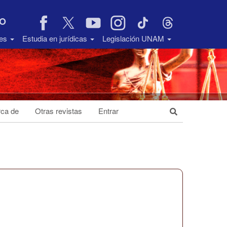
VO
des
Estudia en jurídicas
Legislación UNAM
ca de
Otras revistas
Entrar