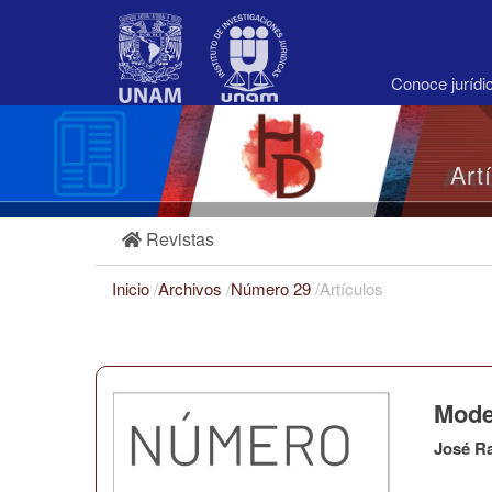
Navegación
principal
Contenido
principal
Conoce juríd
Barra
lateral
Art
Revistas
Inicio
/
Archivos
/
Número 29
/
Artículos
Mode
José R