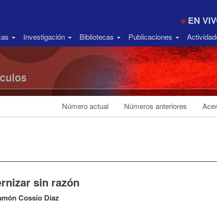
EN VI
icas
Investigación
Bibliotecas
Publicaciones
Activida
ículos
Número actual
Números anteriores
Acer
rnizar sin razón
amón Cossío Díaz