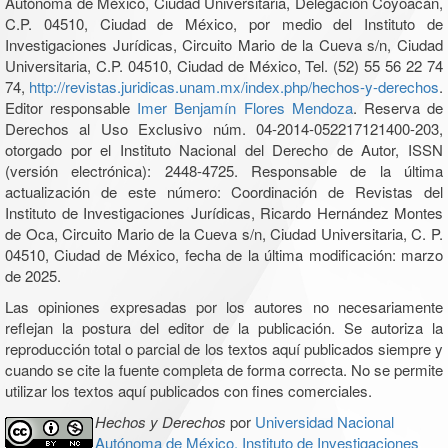
Autónoma de México, Ciudad Universitaria, Delegación Coyoacán,
C.P. 04510, Ciudad de México, por medio del Instituto de
Investigaciones Jurídicas, Circuito Mario de la Cueva s/n, Ciudad
Universitaria, C.P. 04510, Ciudad de México, Tel. (52) 55 56 22 74
74,
http://revistas.juridicas.unam.mx/index.php/hechos-y-derechos
.
Editor responsable
Imer Benjamín Flores Mendoza
. Reserva de
Derechos al Uso Exclusivo núm. 04-2014-052217121400-203,
otorgado por el Instituto Nacional del Derecho de Autor, ISSN
(versión electrónica): 2448-4725. Responsable de la última
actualización de este número: Coordinación de Revistas del
Instituto de Investigaciones Jurídicas, Ricardo Hernández Montes
de Oca, Circuito Mario de la Cueva s/n, Ciudad Universitaria, C. P.
04510, Ciudad de México, fecha de la última modificación: marzo
de 2025.
Las opiniones expresadas por los autores no necesariamente
reflejan la postura del editor de la publicación. Se autoriza la
reproducción total o parcial de los textos aquí publicados siempre y
cuando se cite la fuente completa de forma correcta. No se permite
utilizar los textos aquí publicados con fines comerciales.
Hechos y Derechos
por
Universidad Nacional
Autónoma de México, Instituto de Investigaciones