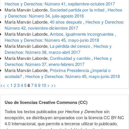
Hechos y Derechos: Número 41, septiembre-octubre 2017
María Marván Laborde,
Sociedad partida por la mitad
,
Hechos
y Derechos: Número 34, julio-agosto 2016
María Marván Laborde,
40 años después
,
Hechos y Derechos:
Número 42, noviembre-diciembre 2017
María Marván Laborde,
Ambos, igualmente incongruentes
,
Hechos y Derechos: Número 45, mayo-junio 2018
María Marván Laborde,
La pérdida del cerezo
,
Hechos y
Derechos: Número 38, marzo-abril 2017
María Marván Laborde,
Continuidad y cambio
,
Hechos y
Derechos: Número 37, enero-febrero 2017
María Marván Laborde,
Próxima Presidencia ¿imperial o
acotada?
,
Hechos y Derechos: Número 45, mayo-junio 2018
<<
<
1
2
3
4
5
6
7
8
9
10
>
>>
Uso de licencias Creative Commons (CC)
Todos los textos publicados por
Hechos y Derechos
sin
excepción, se distribuyen amparados con la licencia CC BY-NC
4.0 Internacional, que permite a terceros utilizar lo publicado,