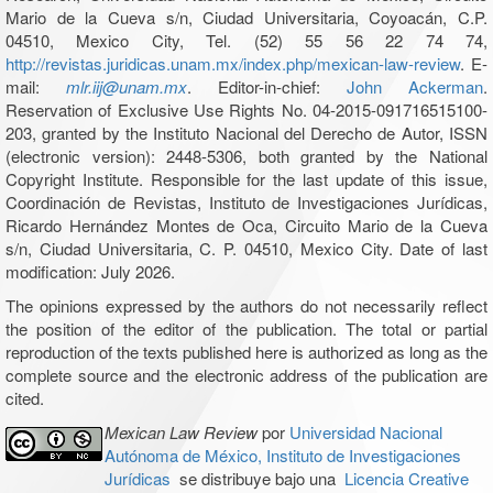
Mario de la Cueva s/n, Ciudad Universitaria, Coyoacán, C.P.
04510, Mexico City, Tel. (52) 55 56 22 74 74,
http://revistas.juridicas.unam.mx/index.php/mexican-law-review
. E-
mail:
mlr.iij@unam.mx
. Editor-in-chief:
John Ackerman
.
Reservation of Exclusive Use Rights No. 04-2015-091716515100-
203, granted by the Instituto Nacional del Derecho de Autor, ISSN
(electronic version): 2448-5306, both granted by the National
Copyright Institute. Responsible for the last update of this issue,
Coordinación de Revistas, Instituto de Investigaciones Jurídicas,
Ricardo Hernández Montes de Oca, Circuito Mario de la Cueva
s/n, Ciudad Universitaria, C. P. 04510, Mexico City. Date of last
modification: July 2026.
The opinions expressed by the authors do not necessarily reflect
the position of the editor of the publication. The total or partial
reproduction of the texts published here is authorized as long as the
complete source and the electronic address of the publication are
cited.
Mexican Law Review
por
Universidad Nacional
Autónoma de México, Instituto de Investigaciones
Jurídicas
se distribuye bajo una
Licencia Creative