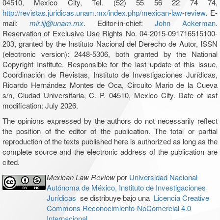
04510, Mexico City, Tel. (52) 55 56 22 74 74,
http://revistas.juridicas.unam.mx/index.php/mexican-law-review
. E-
mail:
mlr.iij@unam.mx
. Editor-in-chief:
John Ackerman
.
Reservation of Exclusive Use Rights No. 04-2015-091716515100-
203, granted by the Instituto Nacional del Derecho de Autor, ISSN
(electronic version): 2448-5306, both granted by the National
Copyright Institute. Responsible for the last update of this issue,
Coordinación de Revistas, Instituto de Investigaciones Jurídicas,
Ricardo Hernández Montes de Oca, Circuito Mario de la Cueva
s/n, Ciudad Universitaria, C. P. 04510, Mexico City. Date of last
modification: July 2026.
The opinions expressed by the authors do not necessarily reflect
the position of the editor of the publication. The total or partial
reproduction of the texts published here is authorized as long as the
complete source and the electronic address of the publication are
cited.
Mexican Law Review
por
Universidad Nacional
Autónoma de México, Instituto de Investigaciones
Jurídicas
se distribuye bajo una
Licencia Creative
Commons Reconocimiento-NoComercial 4.0
Internacional
.