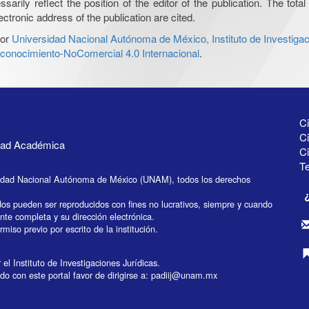
ily reflect the position of the editor of the publication. The total 
ctronic address of the publication are cited.
or
Universidad Nacional Autónoma de México, Instituto de Investigac
onocimiento-NoComercial 4.0 Internacional
.
Ci
Ci
idad Académica
C
Te
idad Nacional Autónoma de México (UNAM), todos los derechos
dos pueden ser reproducidos con fines no lucrativos, siempre y cuando
ente completa y su dirección electrónica.
miso previo por escrito de la institución.
el Instituto de Investigaciones Jurídicas.
do con este portal favor de dirigirse a:
padiij@unam.mx