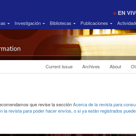
EN VI
icas
Investigación
Bibliotecas
Publicaciones
Activida
Current Issue
Archives
About
Ot
e recomendamos que revise la sección
Acerca de la revista
para consul
n la revista para poder hacer envíos, o si ya están registrados pue