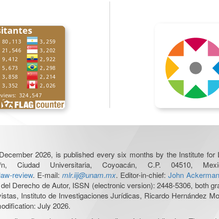
December 2026, is published every six months by the Institute fo
n, Ciudad Universitaria, Coyoacán, C.P. 04510, 
-law-review
. E-mail:
mlr.iij@unam.mx
. Editor-in-chief:
John Ackerma
del Derecho de Autor, ISSN (electronic version): 2448-5306, both gra
evistas, Instituto de Investigaciones Jurídicas, Ricardo Hernández 
odification: July 2026.