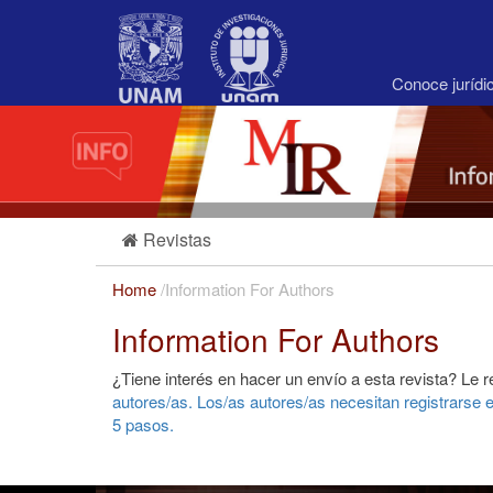
Main
Navigation
Main
Content
Conoce juríd
Sidebar
Revistas
Home
/
Information For Authors
Information For Authors
¿Tiene interés en hacer un envío a esta revista? L
autores/as
. Los/as autores/as necesitan
registrarse
e
5 pasos.