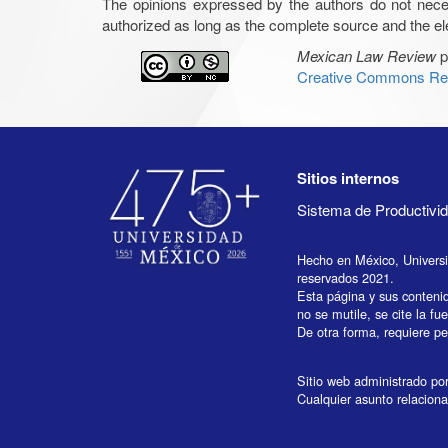
The opinions expressed by the authors do not necessar
authorized as long as the complete source and the ele
Mexican Law Review
p
Creative Commons Rec
Sitios internos
Sistema de Productiv
Hecho en México, Univers
reservados 2021.
Esta página y sus conteni
no se mutile, se cite la fu
De otra forma, requiere per
Sitio web administrado por 
Cualquier asunto relaciona