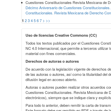
Cuestiones Constitucionales Revista Mexicana de D
Décimo Aniversario de Cuestiones Constitucionales. 
Constitucionales. Revista Mexicana de Derecho Cons
1
2
3
4
5
6
7
>
>>
Uso de licencias Creative Commons (CC)
Todos los textos publicados por el Cuestiones Const
NC 4.0 Internacional, que permite a terceros utilizar 
material con fines comerciales.
Derechos de autoras o autores
De acuerdo con la legislación vigente de derechos d
de las autoras o autores, así como la titularidad del
difusión legal en acceso abierto.
Autoras o autores pueden realizar otros acuerdos cont
Cuestiones Constitucionales. Revista Mexicana de Dere
electrónicos), siempre que se indique clara y explíci
Para todo lo anterior, deben remitir la carta de tran
Este formato debe ser remitido en PDF a través de l