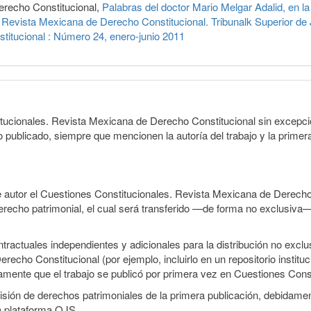
erecho Constitucional,
Palabras del doctor Mario Melgar Adalid, en 
Revista Mexicana de Derecho Constitucional. Tribunalk Superior de J
titucional : Número 24, enero-junio 2011
itucionales. Revista Mexicana de Derecho Constitucional sin excepci
lo publicado, siempre que mencionen la autoría del trabajo y la primera
e autor el Cuestiones Constitucionales. Revista Mexicana de Derecho
 derecho patrimonial, el cual será transferido —de forma no exclusiva
ractuales independientes y adicionales para la distribución no exclus
cho Constitucional (por ejemplo, incluirlo en un repositorio institu
tamente que el trabajo se publicó por primera vez en Cuestiones Cons
smisión de derechos patrimoniales de la primera publicación, debidamen
a plataforma OJS.