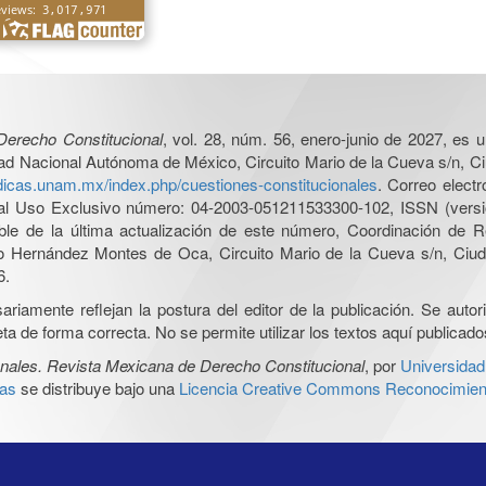
Derecho Constitucional
, vol. 28, núm. 56, enero-junio de 2027, es 
sidad Nacional Autónoma de México, Circuito Mario de la Cueva s/n, C
uridicas.unam.mx/index.php/cuestiones-constitucionales
. Correo elect
al Uso Exclusivo número: 04-2003-051211533300-102, ISSN (versió
le de la última actualización de este número, Coordinación de Rev
 Hernández Montes de Oca, Circuito Mario de la Cueva s/n, Ciuda
6.
iamente reflejan la postura del editor de la publicación. Se autoriz
a de forma correcta. No se permite utilizar los textos aquí publicad
nales. Revista Mexicana de Derecho Constitucional
, por
Universidad
cas
se distribuye bajo una
Licencia Creative Commons Reconocimient