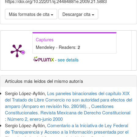
https://doi.org/10.22201/iij.24484881e.2009.21.5883
Más formatos de cita
Descargar cita
Captures
Mendeley - Readers:
2
-
see details
Detalles
Artículos más leídos del mismo autor/a
del
Sergio López-Ayllón,
Los paneles binacionales del capítulo XIX
artículo
del Tratado de Libre Comercio no son autoridad para efectos del
amparo (Amparo en revisión No. 280/98).
,
Cuestiones
Constitucionales. Revista Mexicana de Derecho Constitucional
: Número 2, enero-junio 2000
Sergio López-Ayllón,
Comentario a la Iniciativa de Ley Federal
de Transparencia y Acceso a la Información presentada por el