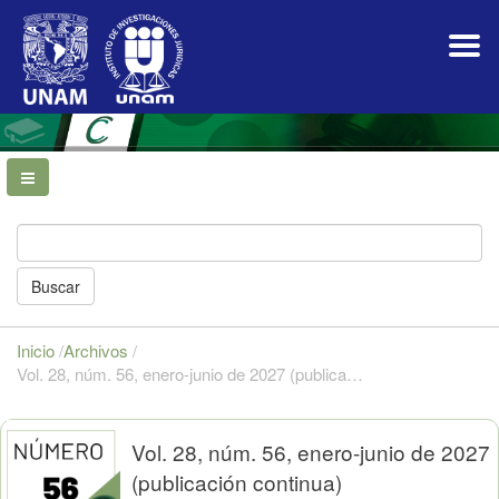
Navegación
principal
Contenido
principal
Barra
lateral
Buscar
Inicio
/
Archivos
/
Vol. 28, núm. 56, enero-junio de 2027 (publicación continua)
Vol. 28, núm. 56, enero-junio de 2027
(publicación continua)