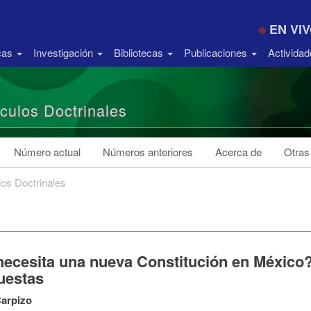
EN VI
icas
Investigación
Bibliotecas
Publicaciones
Activida
ículos Doctrinales
Número actual
Números anteriores
Acerca de
Otras
los Doctrinales
necesita una nueva Constitución en México?
uestas
Carpizo