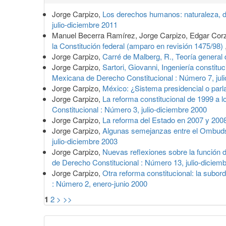
del
Jorge Carpizo,
Los derechos humanos: naturaleza, d
artículo
julio-diciembre 2011
Manuel Becerra Ramírez, Jorge Carpizo, Edgar Cor
la Constitución federal (amparo en revisión 1475/98)
Jorge Carpizo,
Carré de Malberg, R., Teoría general
Jorge Carpizo,
Sartori, Giovanni, Ingeniería constit
Mexicana de Derecho Constitucional : Número 7, jul
Jorge Carpizo,
México: ¿Sistema presidencial o par
Jorge Carpizo,
La reforma constitucional de 1999 a
Constitucional : Número 3, julio-diciembre 2000
Jorge Carpizo,
La reforma del Estado en 2007 y 200
Jorge Carpizo,
Algunas semejanzas entre el Ombud
julio-diciembre 2003
Jorge Carpizo,
Nuevas reflexiones sobre la función 
de Derecho Constitucional : Número 13, julio-diciem
Jorge Carpizo,
Otra reforma constitucional: la subor
: Número 2, enero-junio 2000
1
2
>
>>