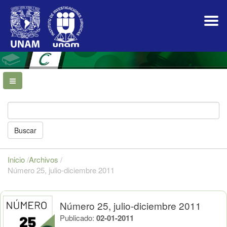
Navegación
principal
Contenido
principal
Barra
lateral
Buscar
Inicio
/
Archivos
/
Número 25, julio-diciembre 2011
Número 25, julio-diciembre 2011
Publicado:
02-01-2011