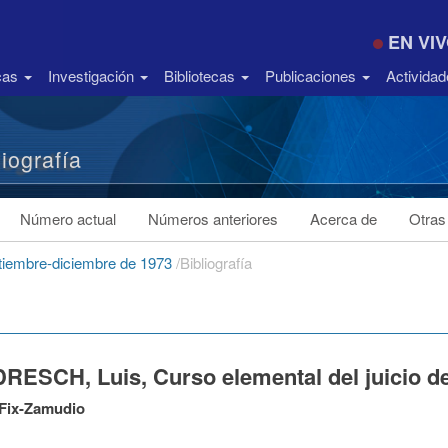
EN VI
icas
Investigación
Bibliotecas
Publicaciones
Activida
liografía
Número actual
Números anteriores
Acerca de
Otras
ptiembre-diciembre de 1973
/
Bibliografía
RESCH, Luis, Curso elemental del juicio d
 Fix-Zamudio