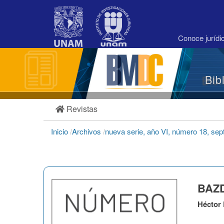
Navegación
principal
Contenido
principal
Conoce juríd
Barra
lateral
Bib
Revistas
Inicio
/
Archivos
/
nueva serie, año VI, número 18, se
BAZD
Héctor