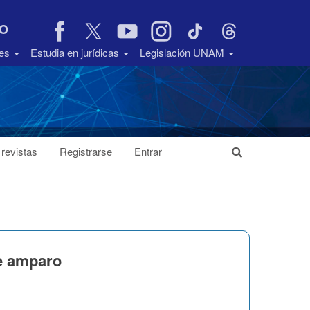
VO
des
Estudia en jurídicas
Legislación UNAM
 revistas
Registrarse
Entrar
e amparo