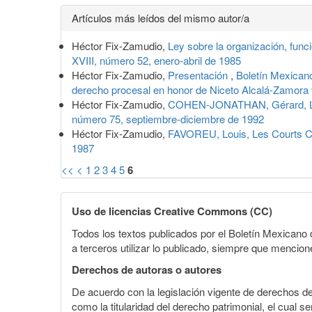
Detalles
Artículos más leídos del mismo autor/a
del
Héctor Fix-Zamudio,
Ley sobre la organización, func
artículo
XVIII, número 52, enero-abril de 1985
Héctor Fix-Zamudio,
Presentación
,
Boletín Mexican
derecho procesal en honor de Niceto Alcalá-Zamora y
Héctor Fix-Zamudio,
COHEN-JONATHAN, Gérard, La
número 75, septiembre-diciembre de 1992
Héctor Fix-Zamudio,
FAVOREU, Louis, Les Courts Co
1987
<<
<
1
2
3
4
5
6
Uso de licencias Creative Commons (CC)
Todos los textos publicados por el Boletín Mexican
a terceros utilizar lo publicado, siempre que mencione
Derechos de autoras o autores
De acuerdo con la legislación vigente de derechos d
como la titularidad del derecho patrimonial, el cual s