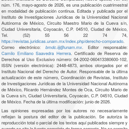
núm. 176, mayo-agosto de 2026, es una publicación cuatrimestral
en modalidad de publicación continua. Editada y publicada por el
Instituto de Investigaciones Jurídicas de la Universidad Nacional
Autónoma de México, Circuito Maestro Mario de la Cueva s/n,
Ciudad Universitaria, Coyoacán, C.P. 04510, Ciudad de México,
Tel. (52) 55 56 22 74 74,
https://revistas.juridicas.unam.mx/index.php/derecho-comparado
.
Correo electrónico:
bmdc.iij@unam.mx
. Editor responsable:
Camilo Emiliano Saavedra Herrera
. Certificado de Reserva de
Derechos al Uso Exclusivo número: 04-2002-060413380600-102,
ISSN (versión electrónica): 2448-4873, ambos otorgados por el
Instituto Nacional del Derecho de Autor. Responsable de la última
actualización de este número, Coordinación de Revistas, Instituto
de Investigaciones Jurídicas de la Universidad Nacional Autónoma
de México, Ricardo Hernández Montes de Oca, Circuito Mario de
la Cueva s/n, Ciudad Universitaria, Coyoacán, C.P. 04510, Ciudad
de México. Fecha de la última modificación: junio de 2026.
Las opiniones expresadas por los autores no necesariamente
reflejan la postura del editor de la publicación. Se autoriza la
reproducción total o parcial de los textos aquí publicados siempre y
cuando se cite la fuente completa de forma correcta. No se permite