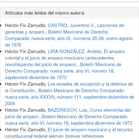
Detalles
Artículos más leídos del mismo autor/a
del
Héctor Fix-Zamudio,
CASTRO, Juventino V., Lecciones de
artículo
garantías y amparo
,
Boletín Mexicano de Derecho
Comparado: nueva serie, año IX, números 25-26, enero-agosto
de 1976
Héctor Fix-Zamudio,
LIRA GONZÁLEZ, Andrés, El amparo
colonial y el juicio de amparo mexicano (antecedentes
novohispanos del juicio de amparo)
,
Boletín Mexicano de
Derecho Comparado: nueva serie, año VI, número 18,
septiembre-diciembre de 1973
Héctor Fix-Zamudio,
Los estados de excepción y la defensa de
la Constitución
,
Boletín Mexicano de Derecho Comparado:
nueva serie, año XXXVII, número 111, septiembre-diciembre de
2004
Héctor Fix-Zamudio,
BAZDRESCH, Luis, Curso elemental del
juicio de amparo
,
Boletín Mexicano de Derecho Comparado:
nueva serie, año VI, número 18, septiembre-diciembre de 1973
Héctor Fix-Zamudio,
El juicio de amparo mexicano y el recurso
constitucional federal alemán (breves reflexiones