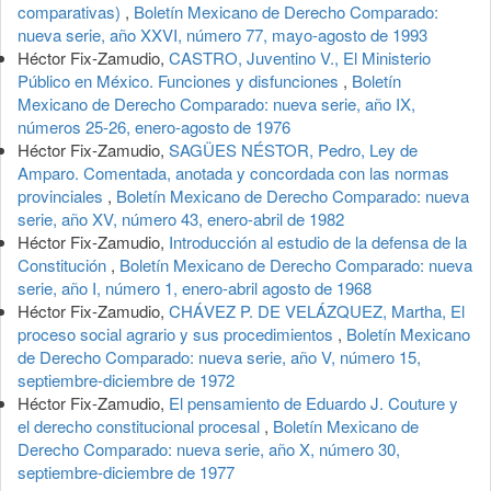
comparativas)
,
Boletín Mexicano de Derecho Comparado:
nueva serie, año XXVI, número 77, mayo-agosto de 1993
Héctor Fix-Zamudio,
CASTRO, Juventino V., El Ministerio
Público en México. Funciones y disfunciones
,
Boletín
Mexicano de Derecho Comparado: nueva serie, año IX,
números 25-26, enero-agosto de 1976
Héctor Fix-Zamudio,
SAGÜES NÉSTOR, Pedro, Ley de
Amparo. Comentada, anotada y concordada con las normas
provinciales
,
Boletín Mexicano de Derecho Comparado: nueva
serie, año XV, número 43, enero-abril de 1982
Héctor Fix-Zamudio,
Introducción al estudio de la defensa de la
Constitución
,
Boletín Mexicano de Derecho Comparado: nueva
serie, año I, número 1, enero-abril agosto de 1968
Héctor Fix-Zamudio,
CHÁVEZ P. DE VELÁZQUEZ, Martha, El
proceso social agrario y sus procedimientos
,
Boletín Mexicano
de Derecho Comparado: nueva serie, año V, número 15,
septiembre-diciembre de 1972
Héctor Fix-Zamudio,
El pensamiento de Eduardo J. Couture y
el derecho constitucional procesal
,
Boletín Mexicano de
Derecho Comparado: nueva serie, año X, número 30,
septiembre-diciembre de 1977