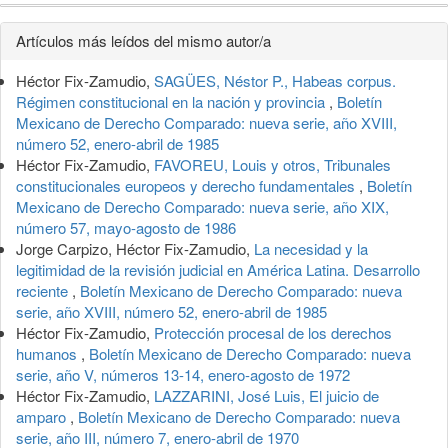
Detalles
Artículos más leídos del mismo autor/a
del
Héctor Fix-Zamudio,
SAGÜES, Néstor P., Habeas corpus.
artículo
Régimen constitucional en la nación y provincia
,
Boletín
Mexicano de Derecho Comparado: nueva serie, año XVIII,
número 52, enero-abril de 1985
Héctor Fix-Zamudio,
FAVOREU, Louis y otros, Tribunales
constitucionales europeos y derecho fundamentales
,
Boletín
Mexicano de Derecho Comparado: nueva serie, año XIX,
número 57, mayo-agosto de 1986
Jorge Carpizo, Héctor Fix-Zamudio,
La necesidad y la
legitimidad de la revisión judicial en América Latina. Desarrollo
reciente
,
Boletín Mexicano de Derecho Comparado: nueva
serie, año XVIII, número 52, enero-abril de 1985
Héctor Fix-Zamudio,
Protección procesal de los derechos
humanos
,
Boletín Mexicano de Derecho Comparado: nueva
serie, año V, números 13-14, enero-agosto de 1972
Héctor Fix-Zamudio,
LAZZARINI, José Luis, El juicio de
amparo
,
Boletín Mexicano de Derecho Comparado: nueva
serie, año III, número 7, enero-abril de 1970