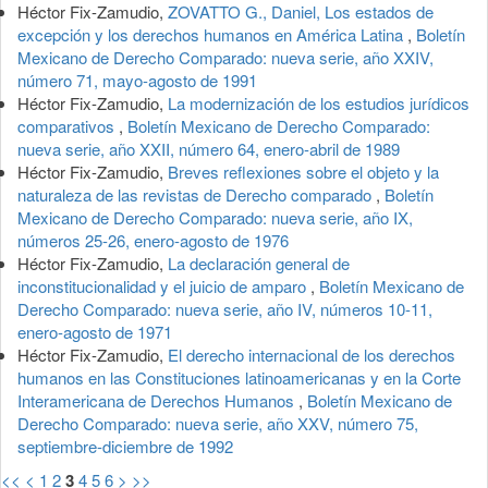
Héctor Fix-Zamudio,
ZOVATTO G., Daniel, Los estados de
excepción y los derechos humanos en América Latina
,
Boletín
Mexicano de Derecho Comparado: nueva serie, año XXIV,
número 71, mayo-agosto de 1991
Héctor Fix-Zamudio,
La modernización de los estudios jurídicos
comparativos
,
Boletín Mexicano de Derecho Comparado:
nueva serie, año XXII, número 64, enero-abril de 1989
Héctor Fix-Zamudio,
Breves reflexiones sobre el objeto y la
naturaleza de las revistas de Derecho comparado
,
Boletín
Mexicano de Derecho Comparado: nueva serie, año IX,
números 25-26, enero-agosto de 1976
Héctor Fix-Zamudio,
La declaración general de
inconstitucionalidad y el juicio de amparo
,
Boletín Mexicano de
Derecho Comparado: nueva serie, año IV, números 10-11,
enero-agosto de 1971
Héctor Fix-Zamudio,
El derecho internacional de los derechos
humanos en las Constituciones latinoamericanas y en la Corte
Interamericana de Derechos Humanos
,
Boletín Mexicano de
Derecho Comparado: nueva serie, año XXV, número 75,
septiembre-diciembre de 1992
<<
<
1
2
3
4
5
6
>
>>