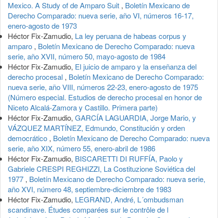
Mexico. A Study of de Amparo Suit
,
Boletín Mexicano de
Derecho Comparado: nueva serie, año VI, números 16-17,
enero-agosto de 1973
Héctor Fix-Zamudio,
La ley peruana de habeas corpus y
amparo
,
Boletín Mexicano de Derecho Comparado: nueva
serie, año XVII, número 50, mayo-agosto de 1984
Héctor Fix-Zamudio,
El juicio de amparo y la enseñanza del
derecho procesal
,
Boletín Mexicano de Derecho Comparado:
nueva serie, año VIII, números 22-23, enero-agosto de 1975
(Número especial. Estudios de derecho procesal en honor de
Niceto Alcalá-Zamora y Castillo. Primera parte)
Héctor Fix-Zamudio,
GARCÍA LAGUARDIA, Jorge Mario, y
VÁZQUEZ MARTÍNEZ, Edmundo, Constitución y orden
democrático
,
Boletín Mexicano de Derecho Comparado: nueva
serie, año XIX, número 55, enero-abril de 1986
Héctor Fix-Zamudio,
BISCARETTI DI RUFFÍA, Paolo y
Gabriele CRESPI REGHIZZI, La Costituzione Soviética del
1977
,
Boletín Mexicano de Derecho Comparado: nueva serie,
año XVI, número 48, septiembre-diciembre de 1983
Héctor Fix-Zamudio,
LEGRAND, André, L´ombudsman
scandinave. Études comparées sur le contrôle de l