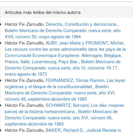
Detalles
Artículos más leídos del mismo autor/a
del
Héctor Fix-Zamudio,
Derecho, Constitución y democracia
,
artículo
Boletín Mexicano de Derecho Comparado: nueva serie, año
XVII, número 50, mayo-agosto de 1984
Héctor Fix-Zamudio,
AUBY, Jean Marie y FROMONT, Michel,
Les recours contre les actes administratifs dans les pays de la
Communauté Economique Européene: Allemagne, Belgique,
France, Italie, Luxembourg, Pays Bas
,
Boletín Mexicano de
Derecho Comparado: nueva serie, año VI, números 16-17,
enero-agosto de 1973
Héctor Fix-Zamudio,
FERNÁNDEZ, Tómas Ramón, Las leyes
orgánicas y el bloque de la constitucionalidad
,
Boletín
Mexicano de Derecho Comparado: nueva serie, año XVI,
número 48, septiembre-diciembre de 1983
Héctor Fix-Zamudio,
SCHWARTZ, Bernard, Los diez mejores
jueces de la historia norteamericana
,
Boletín Mexicano de
Derecho Comparado: nueva serie, año XVI, número 48,
septiembre-diciembre de 1983
Héctor Fix-Zamudio,
BAKER, Richard D., Judicial Review in