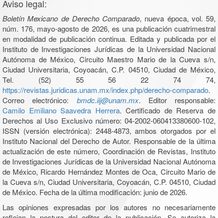
Aviso legal:
Boletín Mexicano de Derecho Comparado
, nueva época, vol. 59,
núm. 176, mayo-agosto de 2026, es una publicación cuatrimestral
en modalidad de publicación continua. Editada y publicada por el
Instituto de Investigaciones Jurídicas de la Universidad Nacional
Autónoma de México, Circuito Maestro Mario de la Cueva s/n,
Ciudad Universitaria, Coyoacán, C.P. 04510, Ciudad de México,
Tel. (52) 55 56 22 74 74,
https://revistas.juridicas.unam.mx/index.php/derecho-comparado
.
Correo electrónico:
bmdc.iij@unam.mx
. Editor responsable:
Camilo Emiliano Saavedra Herrera
. Certificado de Reserva de
Derechos al Uso Exclusivo número: 04-2002-060413380600-102,
ISSN (versión electrónica): 2448-4873, ambos otorgados por el
Instituto Nacional del Derecho de Autor. Responsable de la última
actualización de este número, Coordinación de Revistas, Instituto
de Investigaciones Jurídicas de la Universidad Nacional Autónoma
de México, Ricardo Hernández Montes de Oca, Circuito Mario de
la Cueva s/n, Ciudad Universitaria, Coyoacán, C.P. 04510, Ciudad
de México. Fecha de la última modificación: junio de 2026.
Las opiniones expresadas por los autores no necesariamente
reflejan la postura del editor de la publicación. Se autoriza la