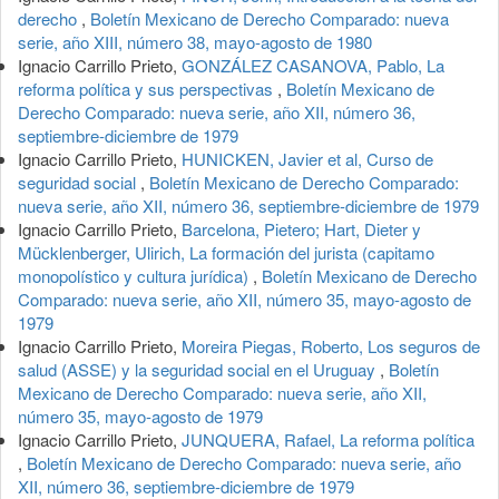
derecho
,
Boletín Mexicano de Derecho Comparado: nueva
serie, año XIII, número 38, mayo-agosto de 1980
Ignacio Carrillo Prieto,
GONZÁLEZ CASANOVA, Pablo, La
reforma política y sus perspectivas
,
Boletín Mexicano de
Derecho Comparado: nueva serie, año XII, número 36,
septiembre-diciembre de 1979
Ignacio Carrillo Prieto,
HUNICKEN, Javier et al, Curso de
seguridad social
,
Boletín Mexicano de Derecho Comparado:
nueva serie, año XII, número 36, septiembre-diciembre de 1979
Ignacio Carrillo Prieto,
Barcelona, Pietero; Hart, Dieter y
Mücklenberger, Ulirich, La formación del jurista (capitamo
monopolístico y cultura jurídica)
,
Boletín Mexicano de Derecho
Comparado: nueva serie, año XII, número 35, mayo-agosto de
1979
Ignacio Carrillo Prieto,
Moreira Piegas, Roberto, Los seguros de
salud (ASSE) y la seguridad social en el Uruguay
,
Boletín
Mexicano de Derecho Comparado: nueva serie, año XII,
número 35, mayo-agosto de 1979
Ignacio Carrillo Prieto,
JUNQUERA, Rafael, La reforma política
,
Boletín Mexicano de Derecho Comparado: nueva serie, año
XII, número 36, septiembre-diciembre de 1979