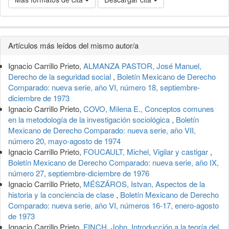
Detalles
Artículos más leídos del mismo autor/a
del
Ignacio Carrillo Prieto,
ALMANZA PASTOR, José Manuel,
artículo
Derecho de la seguridad social
,
Boletín Mexicano de Derecho
Comparado: nueva serie, año VI, número 18, septiembre-
diciembre de 1973
Ignacio Carrillo Prieto,
COVO, Milena E., Conceptos comunes
en la metodología de la investigación sociológica
,
Boletín
Mexicano de Derecho Comparado: nueva serie, año VII,
número 20, mayo-agosto de 1974
Ignacio Carrillo Prieto,
FOUCAULT, Michel, Vigilar y castigar
,
Boletín Mexicano de Derecho Comparado: nueva serie, año IX,
número 27, septiembre-diciembre de 1976
Ignacio Carrillo Prieto,
MÉSZÁROS, Istvan, Aspectos de la
historia y la conciencia de clase
,
Boletín Mexicano de Derecho
Comparado: nueva serie, año VI, números 16-17, enero-agosto
de 1973
Ignacio Carrillo Prieto,
FINCH, John, Introducción a la teoría del