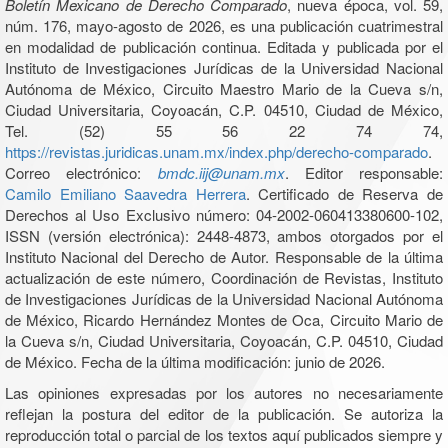
Boletín Mexicano de Derecho Comparado
, nueva época, vol. 59,
núm. 176, mayo-agosto de 2026, es una publicación cuatrimestral
en modalidad de publicación continua. Editada y publicada por el
Instituto de Investigaciones Jurídicas de la Universidad Nacional
Autónoma de México, Circuito Maestro Mario de la Cueva s/n,
Ciudad Universitaria, Coyoacán, C.P. 04510, Ciudad de México,
Tel. (52) 55 56 22 74 74,
https://revistas.juridicas.unam.mx/index.php/derecho-comparado
.
Correo electrónico:
bmdc.iij@unam.mx
. Editor responsable:
Camilo Emiliano Saavedra Herrera
. Certificado de Reserva de
Derechos al Uso Exclusivo número: 04-2002-060413380600-102,
ISSN (versión electrónica): 2448-4873, ambos otorgados por el
Instituto Nacional del Derecho de Autor. Responsable de la última
actualización de este número, Coordinación de Revistas, Instituto
de Investigaciones Jurídicas de la Universidad Nacional Autónoma
de México, Ricardo Hernández Montes de Oca, Circuito Mario de
la Cueva s/n, Ciudad Universitaria, Coyoacán, C.P. 04510, Ciudad
de México. Fecha de la última modificación: junio de 2026.
Las opiniones expresadas por los autores no necesariamente
reflejan la postura del editor de la publicación. Se autoriza la
reproducción total o parcial de los textos aquí publicados siempre y