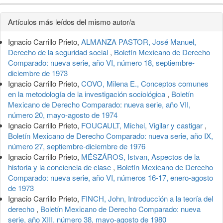
Detalles
Artículos más leídos del mismo autor/a
del
Ignacio Carrillo Prieto,
ALMANZA PASTOR, José Manuel,
artículo
Derecho de la seguridad social
,
Boletín Mexicano de Derecho
Comparado: nueva serie, año VI, número 18, septiembre-
diciembre de 1973
Ignacio Carrillo Prieto,
COVO, Milena E., Conceptos comunes
en la metodología de la investigación sociológica
,
Boletín
Mexicano de Derecho Comparado: nueva serie, año VII,
número 20, mayo-agosto de 1974
Ignacio Carrillo Prieto,
FOUCAULT, Michel, Vigilar y castigar
,
Boletín Mexicano de Derecho Comparado: nueva serie, año IX,
número 27, septiembre-diciembre de 1976
Ignacio Carrillo Prieto,
MÉSZÁROS, Istvan, Aspectos de la
historia y la conciencia de clase
,
Boletín Mexicano de Derecho
Comparado: nueva serie, año VI, números 16-17, enero-agosto
de 1973
Ignacio Carrillo Prieto,
FINCH, John, Introducción a la teoría del
derecho
,
Boletín Mexicano de Derecho Comparado: nueva
serie, año XIII, número 38, mayo-agosto de 1980