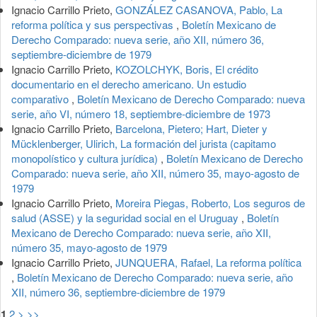
Ignacio Carrillo Prieto,
GONZÁLEZ CASANOVA, Pablo, La
reforma política y sus perspectivas
,
Boletín Mexicano de
Derecho Comparado: nueva serie, año XII, número 36,
septiembre-diciembre de 1979
Ignacio Carrillo Prieto,
KOZOLCHYK, Boris, El crédito
documentario en el derecho americano. Un estudio
comparativo
,
Boletín Mexicano de Derecho Comparado: nueva
serie, año VI, número 18, septiembre-diciembre de 1973
Ignacio Carrillo Prieto,
Barcelona, Pietero; Hart, Dieter y
Mücklenberger, Ulirich, La formación del jurista (capitamo
monopolístico y cultura jurídica)
,
Boletín Mexicano de Derecho
Comparado: nueva serie, año XII, número 35, mayo-agosto de
1979
Ignacio Carrillo Prieto,
Moreira Piegas, Roberto, Los seguros de
salud (ASSE) y la seguridad social en el Uruguay
,
Boletín
Mexicano de Derecho Comparado: nueva serie, año XII,
número 35, mayo-agosto de 1979
Ignacio Carrillo Prieto,
JUNQUERA, Rafael, La reforma política
,
Boletín Mexicano de Derecho Comparado: nueva serie, año
XII, número 36, septiembre-diciembre de 1979
1
2
>
>>