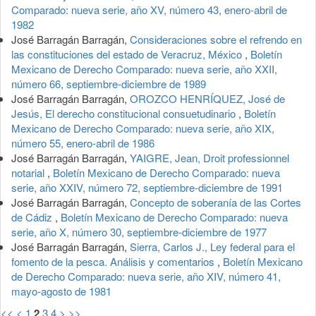
Comparado: nueva serie, año XV, número 43, enero-abril de
1982
José Barragán Barragán,
Consideraciones sobre el refrendo en
las constituciones del estado de Veracruz, México
,
Boletín
Mexicano de Derecho Comparado: nueva serie, año XXII,
número 66, septiembre-diciembre de 1989
José Barragán Barragán,
OROZCO HENRÍQUEZ, José de
Jesús, El derecho constitucional consuetudinario
,
Boletín
Mexicano de Derecho Comparado: nueva serie, año XIX,
número 55, enero-abril de 1986
José Barragán Barragán,
YAIGRE, Jean, Droit professionnel
notarial
,
Boletín Mexicano de Derecho Comparado: nueva
serie, año XXIV, número 72, septiembre-diciembre de 1991
José Barragán Barragán,
Concepto de soberanía de las Cortes
de Cádiz
,
Boletín Mexicano de Derecho Comparado: nueva
serie, año X, número 30, septiembre-diciembre de 1977
José Barragán Barragán,
Sierra, Carlos J., Ley federal para el
fomento de la pesca. Análisis y comentarios
,
Boletín Mexicano
de Derecho Comparado: nueva serie, año XIV, número 41,
mayo-agosto de 1981
<<
<
1
2
3
4
>
>>