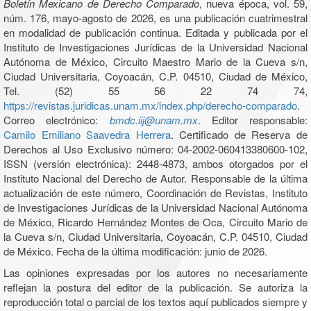
Boletín Mexicano de Derecho Comparado
, nueva época, vol. 59,
núm. 176, mayo-agosto de 2026, es una publicación cuatrimestral
en modalidad de publicación continua. Editada y publicada por el
Instituto de Investigaciones Jurídicas de la Universidad Nacional
Autónoma de México, Circuito Maestro Mario de la Cueva s/n,
Ciudad Universitaria, Coyoacán, C.P. 04510, Ciudad de México,
Tel. (52) 55 56 22 74 74,
https://revistas.juridicas.unam.mx/index.php/derecho-comparado
.
Correo electrónico:
bmdc.iij@unam.mx
. Editor responsable:
Camilo Emiliano Saavedra Herrera
. Certificado de Reserva de
Derechos al Uso Exclusivo número: 04-2002-060413380600-102,
ISSN (versión electrónica): 2448-4873, ambos otorgados por el
Instituto Nacional del Derecho de Autor. Responsable de la última
actualización de este número, Coordinación de Revistas, Instituto
de Investigaciones Jurídicas de la Universidad Nacional Autónoma
de México, Ricardo Hernández Montes de Oca, Circuito Mario de
la Cueva s/n, Ciudad Universitaria, Coyoacán, C.P. 04510, Ciudad
de México. Fecha de la última modificación: junio de 2026.
Las opiniones expresadas por los autores no necesariamente
reflejan la postura del editor de la publicación. Se autoriza la
reproducción total o parcial de los textos aquí publicados siempre y