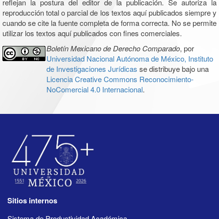
reflejan la postura del editor de la publicación. Se autoriza la
reproducción total o parcial de los textos aquí publicados siempre y
cuando se cite la fuente completa de forma correcta. No se permite
utilizar los textos aquí publicados con fines comerciales.
Boletín Mexicano de Derecho Comparado
, por
Universidad Nacional Autónoma de México, Instituto
de Investigaciones Jurídicas
se distribuye bajo una
Licencia Creative Commons Reconocimiento-
NoComercial 4.0 Internacional
.
Sitios internos
Sistema de Productividad Académica