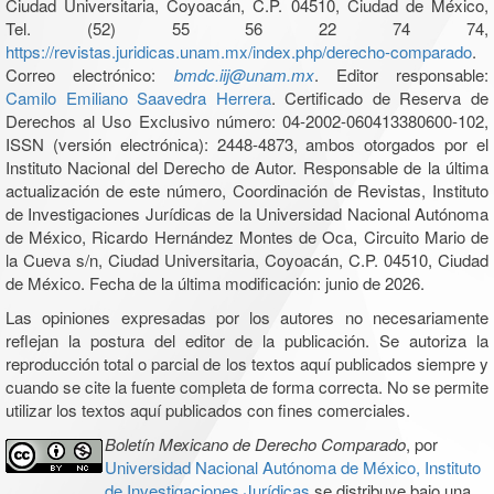
Ciudad Universitaria, Coyoacán, C.P. 04510, Ciudad de México,
Tel. (52) 55 56 22 74 74,
https://revistas.juridicas.unam.mx/index.php/derecho-comparado
.
Correo electrónico:
bmdc.iij@unam.mx
. Editor responsable:
Camilo Emiliano Saavedra Herrera
. Certificado de Reserva de
Derechos al Uso Exclusivo número: 04-2002-060413380600-102,
ISSN (versión electrónica): 2448-4873, ambos otorgados por el
Instituto Nacional del Derecho de Autor. Responsable de la última
actualización de este número, Coordinación de Revistas, Instituto
de Investigaciones Jurídicas de la Universidad Nacional Autónoma
de México, Ricardo Hernández Montes de Oca, Circuito Mario de
la Cueva s/n, Ciudad Universitaria, Coyoacán, C.P. 04510, Ciudad
de México. Fecha de la última modificación: junio de 2026.
Las opiniones expresadas por los autores no necesariamente
reflejan la postura del editor de la publicación. Se autoriza la
reproducción total o parcial de los textos aquí publicados siempre y
cuando se cite la fuente completa de forma correcta. No se permite
utilizar los textos aquí publicados con fines comerciales.
Boletín Mexicano de Derecho Comparado
, por
Universidad Nacional Autónoma de México, Instituto
de Investigaciones Jurídicas
se distribuye bajo una