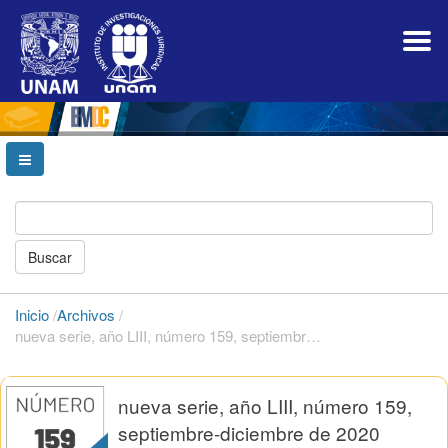
Navegación
principal
Contenido
principal
Barra
lateral
Buscar
Inicio
/
Archivos
/
nueva serie, año LIII, número 159, septiembre-diciembre de 2020
nueva serie, año LIII, número 159,
septiembre-diciembre de 2020