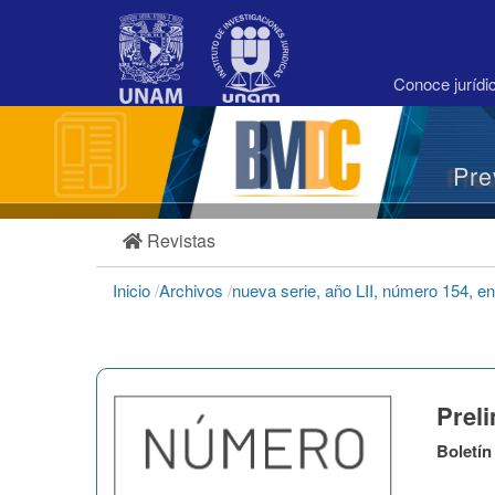
Navegación
principal
Contenido
principal
Conoce juríd
Barra
lateral
Pre
Revistas
Inicio
/
Archivos
/
nueva serie, año LII, número 154, e
Prel
Boletí