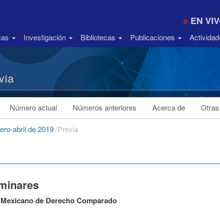
EN VI
icas
Investigación
Bibliotecas
Publicaciones
Activida
via
Número actual
Números anteriores
Acerca de
Otras
nero-abril de 2019
/
Previa
iminares
n Mexicano de Derecho Comparado