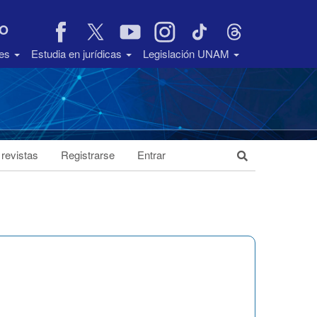
VO
des
Estudia en jurídicas
Legislación UNAM
 revistas
Registrarse
Entrar