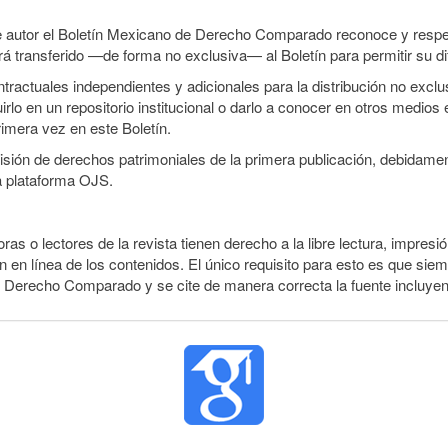
e autor el Boletín Mexicano de Derecho Comparado reconoce y respet
erá transferido —de forma no exclusiva— al Boletín para permitir su di
ractuales independientes y adicionales para la distribución no exclusi
o en un repositorio institucional o darlo a conocer en otros medios 
rimera vez en este Boletín.
smisión de derechos patrimoniales de la primera publicación, debidamen
a plataforma OJS.
ras o lectores de la revista tienen derecho a la libre lectura, impresió
 en línea de los contenidos. El único requisito para esto es que siem
e Derecho Comparado y se cite de manera correcta la fuente incluye