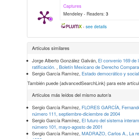
Captures
Mendeley - Readers:
3
-
see details
Detalles
Artículos similares
del
Jorge Alberto González Galván,
El convenio 169 de 
artículo
ratificación.
,
Boletín Mexicano de Derecho Comparad
Sergio García Ramírez,
Estado democrático y socia
También puede {advancedSearchLink} para este artícul
Artículos más leídos del mismo autor/a
Sergio García Ramírez,
FLORES GARCÍA, Fernando, T
número 111, septiembre-diciembre de 2004
Sergio García Ramírez,
El futuro del sistema inter
número 101, mayo-agosto de 2001
Sergio García Ramírez,
MADRAZO, Carlos A., La re