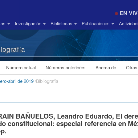
EN VI
icas
Investigación
Bibliotecas
Publicaciones
Activida
liografía
Número actual
Números anteriores
Acerca de
Otras
nero-abril de 2019
/
Bibliografía
AIN BAÑUELOS, Leandro Eduardo, El derec
o constitucional: especial referencia en Mé
p.