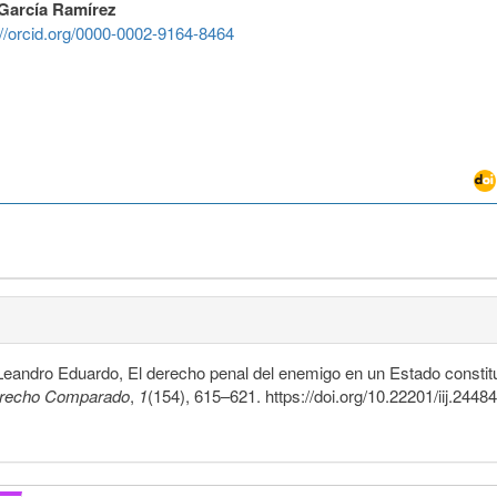
García Ramírez
://orcid.org/0000-0002-9164-8464
dro Eduardo, El derecho penal del enemigo en un Estado constituci
erecho Comparado
,
1
(154), 615–621. https://doi.org/10.22201/iij.24