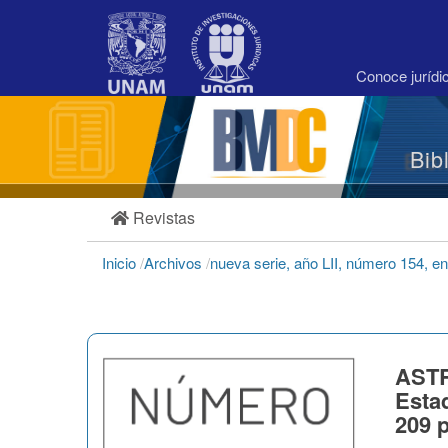
Navegación
principal
Contenido
principal
Conoce juríd
Barra
lateral
Bib
Revistas
Inicio
/
Archivos
/
nueva serie, año LII, número 154, e
ASTR
Estad
209 p