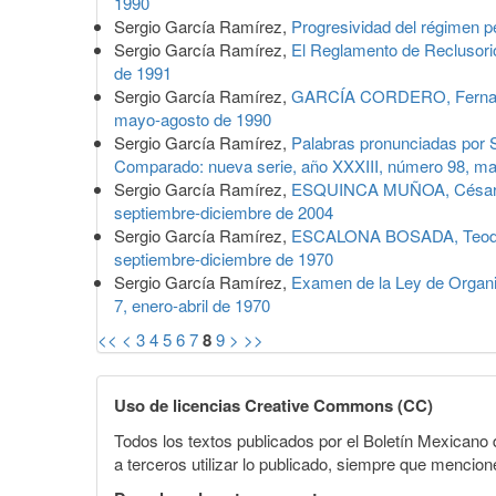
1990
Sergio García Ramírez,
Progresividad del régimen p
Sergio García Ramírez,
El Reglamento de Reclusorio
de 1991
Sergio García Ramírez,
GARCÍA CORDERO, Fernand
mayo-agosto de 1990
Sergio García Ramírez,
Palabras pronunciadas por Se
Comparado: nueva serie, año XXXIII, número 98, m
Sergio García Ramírez,
ESQUINCA MUÑOA, César, L
septiembre-diciembre de 2004
Sergio García Ramírez,
ESCALONA BOSADA, Teodoro,
septiembre-diciembre de 1970
Sergio García Ramírez,
Examen de la Ley de Organi
7, enero-abril de 1970
<<
<
3
4
5
6
7
8
9
>
>>
Uso de licencias Creative Commons (CC)
Todos los textos publicados por el Boletín Mexican
a terceros utilizar lo publicado, siempre que mencione