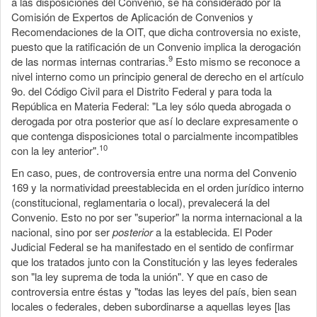
a las disposiciones del Convenio, se ha considerado por la
Comisión de Expertos de Aplicación de Convenios y
Recomendaciones de la OIT, que dicha controversia no existe,
puesto que la ratificación de un Convenio implica la derogación
9
de las normas internas contrarias.
Esto mismo se reconoce a
nivel interno como un principio general de derecho en el artículo
9o. del Código Civil para el Distrito Federal y para toda la
República en Materia Federal: "La ley sólo queda abrogada o
derogada por otra posterior que así lo declare expresamente o
que contenga disposiciones total o parcialmente incompatibles
10
con la ley anterior".
En caso, pues, de controversia entre una norma del Convenio
169 y la normatividad preestablecida en el orden jurídico interno
(constitucional, reglamentaria o local), prevalecerá la del
Convenio. Esto no por ser "superior" la norma internacional a la
nacional, sino por ser
posterior
a la establecida. El Poder
Judicial Federal se ha manifestado en el sentido de confirmar
que los tratados junto con la Constitución y las leyes federales
son "la ley suprema de toda la unión". Y que en caso de
controversia entre éstas y "todas las leyes del país, bien sean
locales o federales, deben subordinarse a aquellas leyes [las