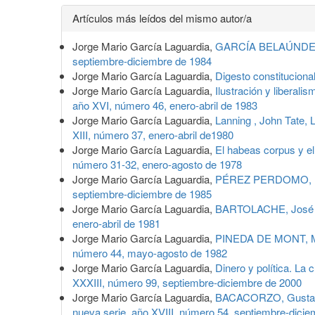
Detalles
Artículos más leídos del mismo autor/a
del
Jorge Mario García Laguardia,
GARCÍA BELAÚNDE, D
artículo
septiembre-diciembre de 1984
Jorge Mario García Laguardia,
Digesto constitucion
Jorge Mario García Laguardia,
Ilustración y liberal
año XVI, número 46, enero-abril de 1983
Jorge Mario García Laguardia,
Lanning , John Tate, 
XIII, número 37, enero-abril de1980
Jorge Mario García Laguardia,
El habeas corpus y e
número 31-32, enero-agosto de 1978
Jorge Mario García Laguardia,
PÉREZ PERDOMO, Rog
septiembre-diciembre de 1985
Jorge Mario García Laguardia,
BARTOLACHE, José Ig
enero-abril de 1981
Jorge Mario García Laguardia,
PINEDA DE MONT, Man
número 44, mayo-agosto de 1982
Jorge Mario García Laguardia,
Dinero y política. La
XXXIII, número 99, septiembre-diciembre de 2000
Jorge Mario García Laguardia,
BACACORZO, Gustavo, 
nueva serie, año XVIII, número 54, septiembre-dici