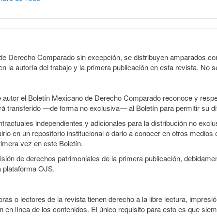
o de Derecho Comparado sin excepción, se distribuyen amparados con 
n la autoría del trabajo y la primera publicación en esta revista. No se
e autor el Boletín Mexicano de Derecho Comparado reconoce y respet
erá transferido —de forma no exclusiva— al Boletín para permitir su di
ractuales independientes y adicionales para la distribución no exclusi
o en un repositorio institucional o darlo a conocer en otros medios 
rimera vez en este Boletín.
smisión de derechos patrimoniales de la primera publicación, debidamen
a plataforma OJS.
ras o lectores de la revista tienen derecho a la libre lectura, impresió
 en línea de los contenidos. El único requisito para esto es que siem