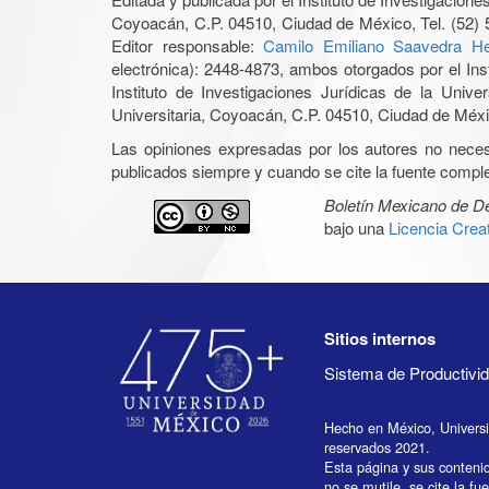
Coyoacán, C.P. 04510, Ciudad de México, Tel. (52) 
Editor responsable:
Camilo Emiliano Saavedra He
electrónica): 2448-4873, ambos otorgados por el Ins
Instituto de Investigaciones Jurídicas de la Un
Universitaria, Coyoacán, C.P. 04510, Ciudad de Méxic
Las opiniones expresadas por los autores no necesar
publicados siempre y cuando se cite la fuente complet
Boletín Mexicano de 
bajo una
Licencia Cre
Sitios internos
Sistema de Productiv
Hecho en México, Univers
reservados 2021.
Esta página y sus conteni
no se mutile, se cite la fu