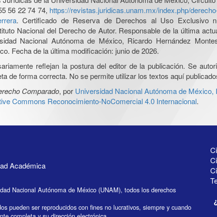
55 56 22 74 74,
https://revistas.juridicas.unam.mx/index.php/derec
rrera
. Certificado de Reserva de Derechos al Uso Exclusivo n
tituto Nacional del Derecho de Autor. Responsable de la última act
iversidad Nacional Autónoma de México, Ricardo Hernández Monte
o. Fecha de la última modificación: junio de 2026.
iamente reflejan la postura del editor de la publicación. Se autoriz
a de forma correcta. No se permite utilizar los textos aquí publicad
Derecho Comparado
, por
Universidad Nacional Autónoma de México, In
ative Commons Reconocimiento-NoComercial 4.0 Internacional
.
Ci
Ci
idad Académica
C
Te
idad Nacional Autónoma de México (UNAM), todos los derechos
dos pueden ser reproducidos con fines no lucrativos, siempre y cuando
ente completa y su dirección electrónica.