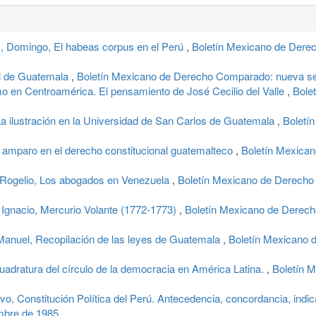
omingo, El habeas corpus en el Perú
,
Boletín Mexicano de Derec
al de Guatemala
,
Boletín Mexicano de Derecho Comparado: nueva seri
ismo en Centroamérica. El pensamiento de José Cecilio del Valle
,
Bole
La ilustración en la Universidad de San Carlos de Guatemala
,
Boletí
l amparo en el derecho constitucional guatemalteco
,
Boletín Mexican
elio, Los abogados en Venezuela
,
Boletín Mexicano de Derecho 
nacio, Mercurio Volante (1772-1773)
,
Boletín Mexicano de Derech
uel, Recopilación de las leyes de Guatemala
,
Boletín Mexicano 
 cuadratura del círculo de la democracia en América Latina.
,
Boletín 
Constitución Política del Perú. Antecedencia, concordancia, indi
embre de 1985