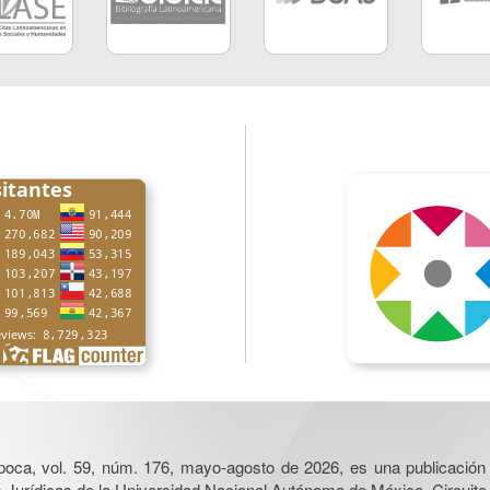
poca, vol. 59, núm. 176, mayo-agosto de 2026, es una publicación 
nes Jurídicas de la Universidad Nacional Autónoma de México, Circuito