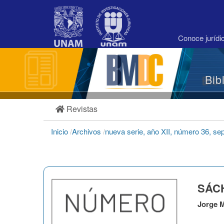
Navegación
principal
Contenido
principal
Conoce juríd
Barra
lateral
Bib
Revistas
Inicio
/
Archivos
/
nueva serie, año XII, número 36, s
SÁCH
Jorge M