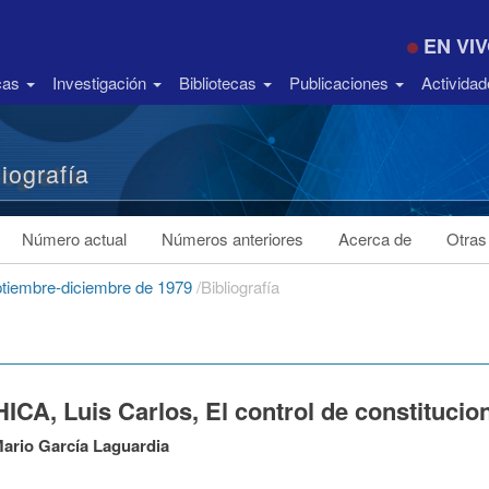
EN VI
icas
Investigación
Bibliotecas
Publicaciones
Activida
liografía
Número actual
Números anteriores
Acerca de
Otras
eptiembre-diciembre de 1979
/
Bibliografía
ICA, Luis Carlos, El control de constituci
ario García Laguardia