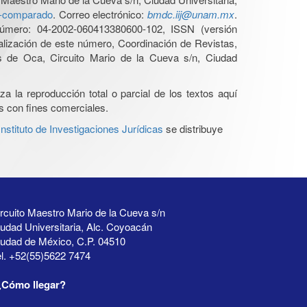
ho-comparado
. Correo electrónico:
bmdc.iij@unam.mx
.
úmero: 04-2002-060413380600-102, ISSN (versión
ualización de este número, Coordinación de Revistas,
s de Oca, Circuito Mario de la Cueva s/n, Ciudad
a la reproducción total o parcial de los textos aquí
os con fines comerciales.
stituto de Investigaciones Jurídicas
se distribuye
rcuito Maestro Mario de la Cueva s/n
udad Universitaria, Alc. Coyoacán
iudad de México, C.P. 04510
l. +52(55)5622 7474
¿Cómo llegar?