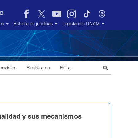
VO
des
Estudia en jurídicas
Legislación UNAM
 revistas
Registrarse
Entrar
onalidad y sus mecanismos