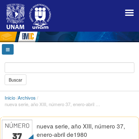
Navegación
principal
Contenido
principal
Barra
lateral
Buscar
Inicio
/
Archivos
/
nueva serie, año XIII, número 37, enero-abril de1980
nueva serie, año XIII, número 37,
enero-abril de1980