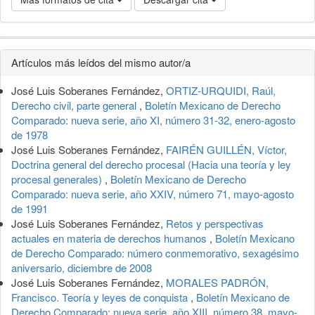
Detalles
Artículos más leídos del mismo autor/a
del
José Luis Soberanes Fernández,
ORTIZ-URQUIDI, Raúl,
artículo
Derecho civil, parte general
,
Boletín Mexicano de Derecho
Comparado: nueva serie, año XI, número 31-32, enero-agosto
de 1978
José Luis Soberanes Fernández,
FAIRÉN GUILLÉN, Víctor,
Doctrina general del derecho procesal (Hacia una teoría y ley
procesal generales)
,
Boletín Mexicano de Derecho
Comparado: nueva serie, año XXIV, número 71, mayo-agosto
de 1991
José Luis Soberanes Fernández,
Retos y perspectivas
actuales en materia de derechos humanos
,
Boletín Mexicano
de Derecho Comparado: número conmemorativo, sexagésimo
aniversario, diciembre de 2008
José Luis Soberanes Fernández,
MORALES PADRÓN,
Francisco. Teoría y leyes de conquista
,
Boletín Mexicano de
Derecho Comparado: nueva serie, año XIII, número 38, mayo-