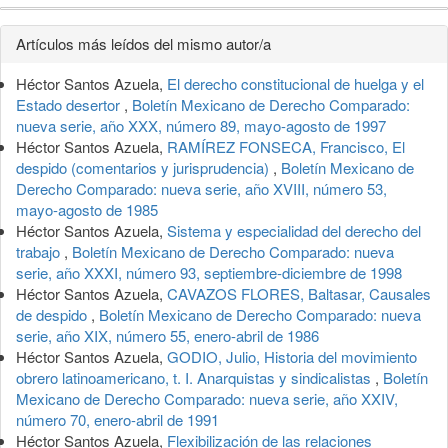
Detalles
Artículos más leídos del mismo autor/a
del
Héctor Santos Azuela,
El derecho constitucional de huelga y el
artículo
Estado desertor
,
Boletín Mexicano de Derecho Comparado:
nueva serie, año XXX, número 89, mayo-agosto de 1997
Héctor Santos Azuela,
RAMÍREZ FONSECA, Francisco, El
despido (comentarios y jurisprudencia)
,
Boletín Mexicano de
Derecho Comparado: nueva serie, año XVIII, número 53,
mayo-agosto de 1985
Héctor Santos Azuela,
Sistema y especialidad del derecho del
trabajo
,
Boletín Mexicano de Derecho Comparado: nueva
serie, año XXXI, número 93, septiembre-diciembre de 1998
Héctor Santos Azuela,
CAVAZOS FLORES, Baltasar, Causales
de despido
,
Boletín Mexicano de Derecho Comparado: nueva
serie, año XIX, número 55, enero-abril de 1986
Héctor Santos Azuela,
GODIO, Julio, Historia del movimiento
obrero latinoamericano, t. I. Anarquistas y sindicalistas
,
Boletín
Mexicano de Derecho Comparado: nueva serie, año XXIV,
número 70, enero-abril de 1991
Héctor Santos Azuela,
Flexibilización de las relaciones